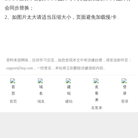
会同步替换；
2、如图片太大请适当压缩大小，页面避免加载慢/卡
.
资料来源网络，仅供学习交流，如您发现本文中有涉嫌抄袭，请发送邮件至：
support@iisp.com，一经查实，本站将立刻删除涉嫌侵权内容。
上一篇：
如何设置页面背景色？
下一篇：
如何添加文本模块？
首页
域名
建站
登录
友客来