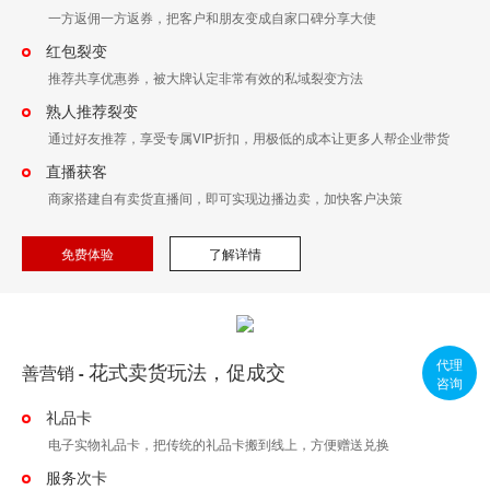
一方返佣一方返券，把客户和朋友变成自家口碑分享大使
红包裂变
推荐共享优惠券，被大牌认定非常有效的私域裂变方法
熟人推荐裂变
通过好友推荐，享受专属VIP折扣，用极低的成本让更多人帮企业带货
直播获客
商家搭建自有卖货直播间，即可实现边播边卖，加快客户决策
免费体验
了解详情
代理
花式卖货玩法，促成交
善营销
-
咨询
礼品卡
电子实物礼品卡，把传统的礼品卡搬到线上，方便赠送兑换
服务次卡