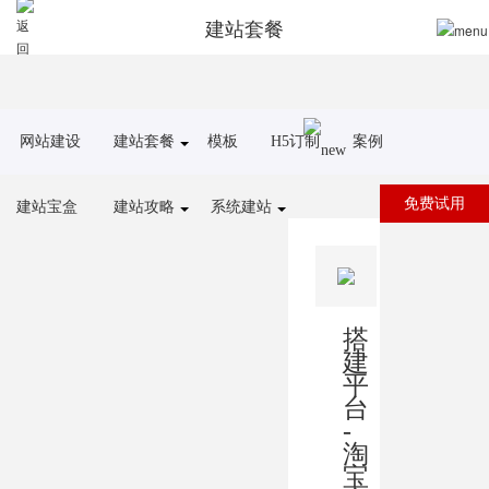
建站套餐
网站建设
建站套餐
模板
H5订制
案例
免费试用
建站宝盒
建站攻略
系统建站
搭
建
平
台
-
淘
宝