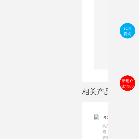
代理
咨询
新用户
送1388
相关产品
PC站+手机站+微站
共用网络空
间，数据同步
更新