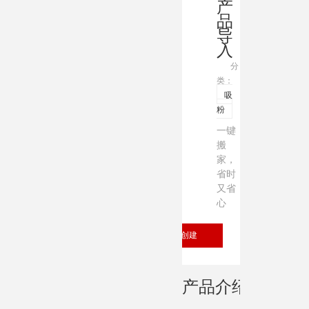
产
品
导
入
分
类：
吸
粉
一键
搬
家，
省时
又省
心
立即创建
产品介绍