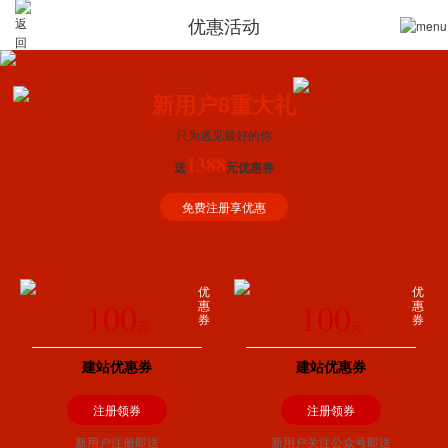
优惠活动
新用户8重大礼
只为遇见最好的你
1388
送
元优惠券
免费注册享优惠
优
优
100
100
惠
惠
券
券
元
元
建站优惠券
建站优惠券
注册领券
注册领券
新用户注册即送
新用户关注公众号即送