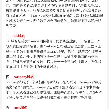
是.cc作为代表公司的含义慢慢被延伸和炒作最终得到了广泛认
同。国内著名的CC域名注册查询投资者曾谈到：”注域名注CC，
得富得贵得天下。很多.CN域名被域名投资者拥有，而CC域名还
有很多的机会。“现在的域名交易市场.cc域名是流通和交易最频繁
的域名后缀之一，四位数字内含四位数的，如果想卖可以轻松找
到买家。
三：
.biz域名
.biz域名是英文“business”的缩写，代表商业业务。biz域名是一个
较新的国际顶级域名。由NeuLevel公司独立管理运营，是世界上
第一个专为企业用户开设的Internet环境。除了可以增强企业在网
络上的形象之外，他的数据库平台也可以提供更高效的商业服
务，促进电子商务的发展。它是唯一一个帮助企业建立、强化和
扩展网络业务而设计的全球化域名。
四：
.company域名
company域名是一个全新的顶级域名，毫无疑问，”company“就是
英文”公司“的意思。company域名对于注册者没有任何限制和要
求，个人或者企业都可以注册。注册字符最低1个字符，最多63个
字符，需要注意的一点是任何域名都不提供特殊字符注册。
五：
.coop域名