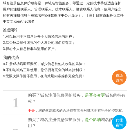
域名注册信息保护服务是一种域名增值服务，即通过一定的技术手段适当保护
用户的注册联系人、管理联系人、技术联系人、缴费联系人信息（使用户提交
的有关注册信息不在域名whois数据库中公开显示）。【注】目前该服务仅支持
中英文.com/.net域名
谁需要?
1.
可以适用于不愿意公开个人隐私信息的用户；
2.
深受垃圾邮件困扰的个人及公司域名持有者；
3.
担心个人信息被非法盗用的客户。
我的优势
a.
注册成功后即可购买，减少信息被他人收集的风险；
b.
不影响域名正常使用，您仍拥有完全的域名控制权；
市场
c.
无限次操作暂停启用，在有效期内该操作完全免费！
咨询
购买了域名注册信息保护服务，
是否会变更
域名的持有
1
权？
不会
，您仍然是域名的合法持有者并对域名拥有完全的控制权。
购买了域名注册信息保护服务，
是否影响
域名的正常使
代理
咨询
用？