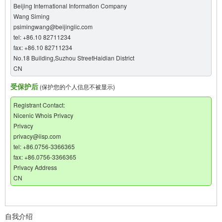
Beijing International Information Company
Wang Siming
psimingwang@beijingiic.com
tel: +86.10 82711234
fax: +86.10 82711234
No.18 Building,Suzhou StreetHaidian District
CN
受保护后
(保护您的个人信息不被显示)
Registrant Contact:
Nicenic Whois Privacy
Privacy
privacy@iisp.com
tel: +86.0756-3366365
fax: +86.0756-3366365
Privacy Address
CN
自我介绍