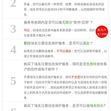
2
不会
，您可以象往常一样管理、续费、转移或修改该域名的设
置；域名管理后台提供24小时不间断服务，让您能随时管理域
名。
服务有效期内是否可以做
无限次
“暂停/启用”？
3
新用户
可以
，但域名信息查询服务更新需要一定的时间，因此每次操作
送1388
生效需要大概24小时
删除
域名注册信息保护服务，是否可以
退款
？
4
如果您主动删除该服务，
不可以退款
；您可以选择暂停服务，以
便正常接收信件或邮件。
购买了域名注册信息保护服务，我司是否
负责转发
给客
户的信件或电子邮件？
5
开通域名注册信息保护服务后，我司
不负责
转发任何的信件或电
子邮件（包括但不限于域名仲裁信件以及与该域名有关的一切电
子邮件及信件等），因此如果您希望正常收到他人按域名注册信
息上的联系方式所发送的信件或邮件，可以选择暂停该或删除服
务。
购买了域名注册信息保护服务，是否可以做
域名转出
?