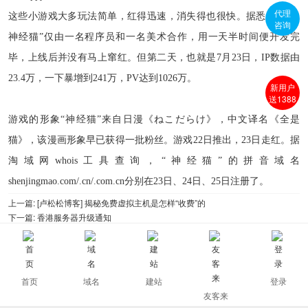
代理
这些小游戏大多玩法简单，红得迅速，消失得也很快。据悉，“围住
咨询
神经猫”仅由一名程序员和一名美术合作，用一天半时间便开发完
毕，上线后并没有马上窜红。但第二天，也就是
7
月
23
日，
IP
数据由
23.4
万，一下暴增到
241
万，
PV
达到
1026
万。
新用户
送1388
游戏的形象“神经猫”来自日漫《ねこだらけ》，中文译名《全是
猫》，该漫画形象早已获得一批粉丝。游戏
22
日推出，
23
日走红。据
淘域网
whois工具
查询，“神经猫”的拼音域名
shenjingmao.com/.cn/.com.cn
分别在
23
日、
24
日、
25
日注册了。
上一篇:
[卢松松博客] 揭秘免费虚拟主机是怎样“收费”的
下一篇:
香港服务器升级通知
[
返回所有新闻信息
]
首页
域名
建站
登录
友客来