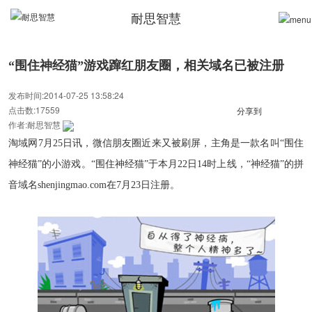
耐思智慧
“围住神经猫”游戏蹿红朋友圈，相关域名已被注册
发布时间:2014-07-25 13:58:24
点击数:17559
分享到
作者:耐思智慧
淘域网7
月
25
日讯，微信朋友圈近来又被刷屏，主角是一款名叫“围住
神经猫”的小游戏。“围住神经猫”于本月
22
日
14
时上线，“神经猫”的拼
音域名
shenjingmao.com
在
7
月
23
日注册。