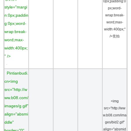
0px;padding:0
style="margi
px;word-
n:0px;paddin
wrap:break-
word;max-
g:0px;word-
width:400px;"
wrap:break-
/>竞拍
word;max-
width:400px;
" />
-
Pintianbudi.
cn<img
src="http://w
ww.b08.com/
<img
images/g.gif"
src="http://ww
align="absmi
w.b08.com/ima
ddle"
ges/bid2.gif"
align="absmid
border="0"