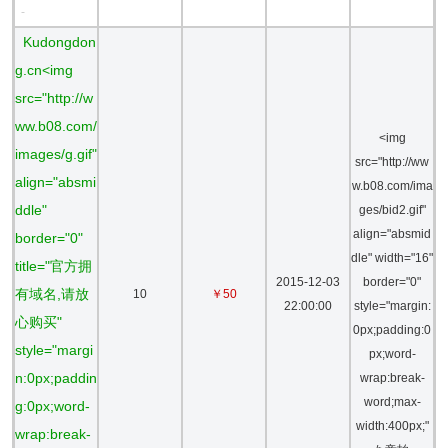
-
Kudongdon
g.cn<img
src="http://w
ww.b08.com/
<img
images/g.gif"
src="http://ww
align="absmi
w.b08.com/ima
ddle"
ges/bid2.gif"
align="absmid
border="0"
dle" width="16"
title="官方拥
2015-12-03
border="0"
有域名,请放
10
￥50
22:00:00
style="margin:
心购买"
0px;padding:0
style="margi
px;word-
n:0px;paddin
wrap:break-
word;max-
g:0px;word-
width:400px;"
wrap:break-