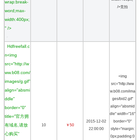
wrap:break-
/>竞拍
word;max-
width:400px;
" />
-
Hdfreefall.c
n<img
src="http://w
ww.b08.com/
<img
images/g.gif"
src="http://ww
align="absmi
w.b08.com/ima
ddle"
ges/bid2.gif"
align="absmid
border="0"
dle" width="16"
title="官方拥
2015-12-02
border="0"
有域名,请放
10
￥50
22:00:00
style="margin:
心购买"
0px;padding:0