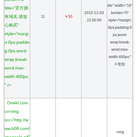
dle" width="16"
title="官方拥
2015-12-03
border="0"
有域名,请放
11
￥50
22:00:00
style="margin:
心购买"
0px;padding:0
style="margi
px;word-
n:0px;paddin
wrap:break-
word;max-
g:0px;word-
width:400px;"
wrap:break-
/>竞拍
word;max-
width:400px;
" />
-
Onekf.com.
cn<img
src="http://w
ww.b08.com/
<img