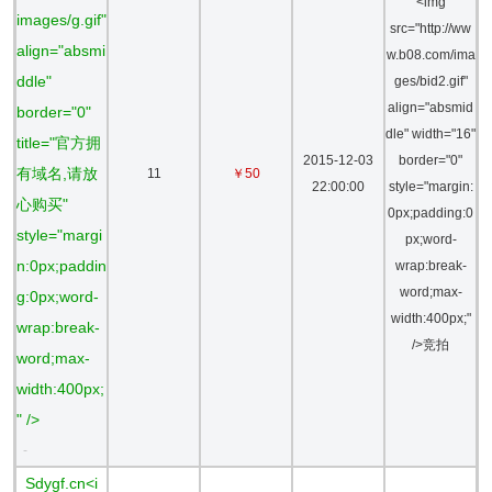
<img
images/g.gif"
src="http://ww
align="absmi
w.b08.com/ima
ddle"
ges/bid2.gif"
align="absmid
border="0"
dle" width="16"
title="官方拥
2015-12-03
border="0"
有域名,请放
11
￥50
22:00:00
style="margin:
心购买"
0px;padding:0
style="margi
px;word-
n:0px;paddin
wrap:break-
word;max-
g:0px;word-
width:400px;"
wrap:break-
/>竞拍
word;max-
width:400px;
" />
-
Sdygf.cn<i