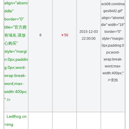
align="absmi
w.b08.com/ima
ddle"
ges/bid2.gif"
align="absmid
border="0"
dle" width="16"
title="官方拥
2015-12-03
border="0"
有域名,请放
8
￥50
22:00:00
style="margin:
心购买"
0px;padding:0
style="margi
px;word-
n:0px;paddin
wrap:break-
word;max-
g:0px;word-
width:400px;"
wrap:break-
/>竞拍
word;max-
width:400px;
" />
-
Ledlhcg.cn
<img