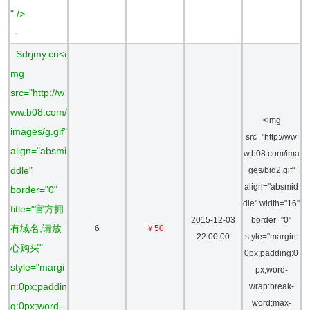
" />
-
Sdrjmy.cn<i
mg
src="http://w
ww.b08.com/
<img
images/g.gif"
src="http://ww
align="absmi
w.b08.com/ima
ddle"
ges/bid2.gif"
align="absmid
border="0"
dle" width="16"
title="官方拥
2015-12-03
border="0"
有域名,请放
6
￥50
22:00:00
style="margin:
心购买"
0px;padding:0
style="margi
px;word-
n:0px;paddin
wrap:break-
word;max-
g:0px;word-