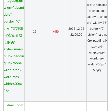
images/g.gif"
w.b08.com/ima
align="absmi
ges/bid2.gif"
ddle"
align="absmid
border="0"
dle" width="16"
title="官方拥
2015-12-02
border="0"
15
￥50
22:00:00
style="margin:
有域名,请放
0px;padding:0
心购买"
px;word-
style="margi
wrap:break-
n:0px;paddin
word;max-
g:0px;word-
width:400px;"
wrap:break-
/>竞拍
word;max-
width:400px;
" />
-
Steel8.com