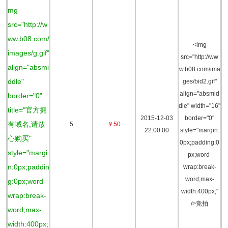
mg
src="http://w
ww.b08.com/
<img
images/g.gif"
src="http://ww
align="absmi
w.b08.com/ima
ddle"
ges/bid2.gif"
align="absmid
border="0"
dle" width="16"
title="官方拥
2015-12-03
border="0"
有域名,请放
5
￥50
22:00:00
style="margin:
心购买"
0px;padding:0
style="margi
px;word-
n:0px;paddin
wrap:break-
word;max-
g:0px;word-
width:400px;"
wrap:break-
/>竞拍
word;max-
width:400px;