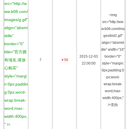
src="http://w
ww.b08.com/
<img
images/g.gif"
src="http://ww
align="absmi
w.b08.com/ima
ddle"
ges/bid2.gif"
align="absmid
border="0"
dle" width="16"
title="官方拥
2015-12-03
border="0"
有域名,请放
7
￥50
22:00:00
style="margin:
心购买"
0px;padding:0
style="margi
px;word-
n:0px;paddin
wrap:break-
word;max-
g:0px;word-
width:400px;"
wrap:break-
/>竞拍
word;max-
width:400px;
" />