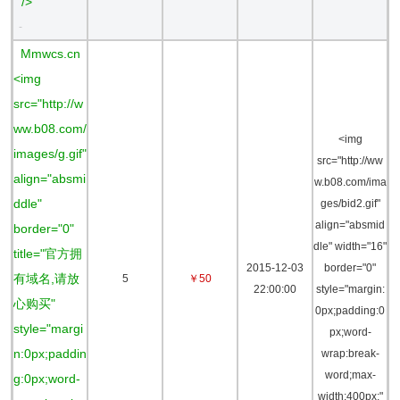
" />
-
Mmwcs.cn
<img
src="http://w
ww.b08.com/
<img
images/g.gif"
src="http://ww
align="absmi
w.b08.com/ima
ddle"
ges/bid2.gif"
align="absmid
border="0"
dle" width="16"
title="官方拥
2015-12-03
border="0"
有域名,请放
5
￥50
22:00:00
style="margin:
心购买"
0px;padding:0
style="margi
px;word-
n:0px;paddin
wrap:break-
word;max-
g:0px;word-
width:400px;"