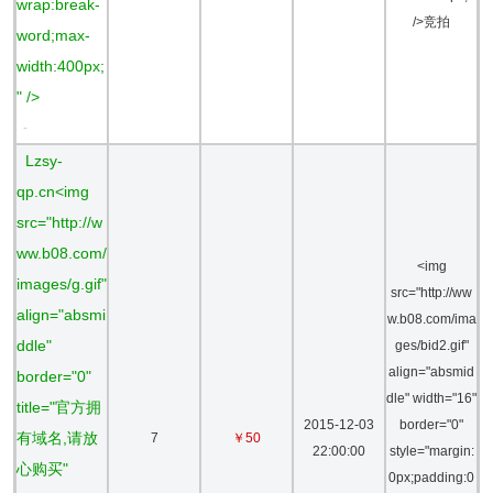
wrap:break-
/>竞拍
word;max-
width:400px;
" />
-
Lzsy-
qp.cn<img
src="http://w
ww.b08.com/
<img
images/g.gif"
src="http://ww
align="absmi
w.b08.com/ima
ddle"
ges/bid2.gif"
align="absmid
border="0"
dle" width="16"
title="官方拥
2015-12-03
border="0"
有域名,请放
7
￥50
22:00:00
style="margin:
心购买"
0px;padding:0