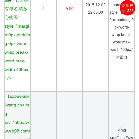
title="官方拥
新用户
2015-12-02
border="0"
有域名,请放
5
￥50
送1388
22:00:00
style="margin:
心购买"
0px;padding:0
style="margi
px;word-
n:0px;paddin
wrap:break-
word;max-
g:0px;word-
width:400px;"
wrap:break-
/>竞拍
word;max-
width:400px;
" />
-
Taobaoxinx
iwang.cn<im
g
src="http://w
<img
ww.b08.com/
src="http://ww