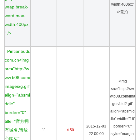
width:400px;"
wrap:break-
/>竞拍
word;max-
width:400px;
" />
-
Pintianbudi.
com.cn<img
src="http://w
ww.b08.com/
<img
images/g.gif"
src="http://ww
align="absmi
w.b08.com/ima
ddle"
ges/bid2.gif"
align="absmid
border="0"
dle" width="16"
title="官方拥
2015-12-03
border="0"
有域名,请放
11
￥50
22:00:00
style="margin:
心购买"