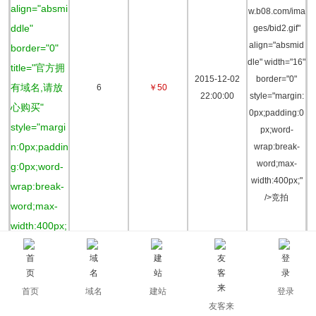
align="absmi
w.b08.com/ima
ddle"
ges/bid2.gif"
align="absmid
border="0"
dle" width="16"
title="官方拥
2015-12-02
border="0"
有域名,请放
6
￥50
22:00:00
style="margin:
心购买"
0px;padding:0
style="margi
px;word-
n:0px;paddin
wrap:break-
word;max-
g:0px;word-
width:400px;"
wrap:break-
/>竞拍
word;max-
width:400px;
" />
-
Wzliwu.cn<i
首页
域名
建站
登录
友客来
mg