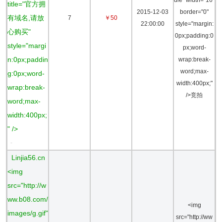
dle" width="16"
title="官方拥
2015-12-03
border="0"
有域名,请放
7
￥50
22:00:00
style="margin:
心购买"
0px;padding:0
style="margi
px;word-
n:0px;paddin
wrap:break-
word;max-
g:0px;word-
width:400px;"
wrap:break-
/>竞拍
word;max-
width:400px;
" />
-
Linjia56.cn
<img
src="http://w
ww.b08.com/
<img
images/g.gif"
src="http://ww