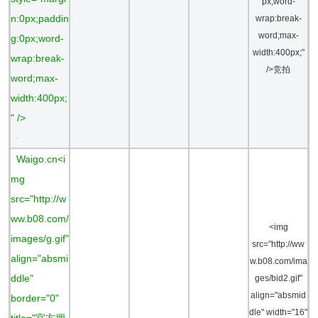
px;word-
n:0px;paddin
wrap:break-
word;max-
g:0px;word-
width:400px;"
wrap:break-
/>竞拍
word;max-
width:400px;
" />
-
Waigo.cn<i
mg
src="http://w
ww.b08.com/
<img
images/g.gif"
src="http://ww
align="absmi
w.b08.com/ima
ddle"
ges/bid2.gif"
align="absmid
border="0"
dle" width="16"