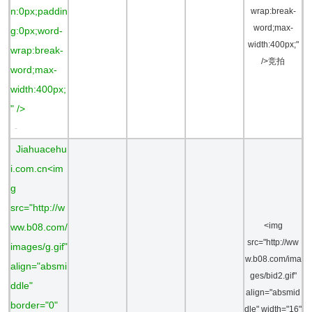
n:0px;paddin
wrap:break-
word;max-
g:0px;word-
width:400px;"
wrap:break-
/>竞拍
word;max-
width:400px;
" />
-
Jiahuacehu
i.com.cn<im
g
src="http://w
<img
ww.b08.com/
src="http://ww
images/g.gif"
w.b08.com/ima
align="absmi
ges/bid2.gif"
ddle"
align="absmid
border="0"
dle" width="16"