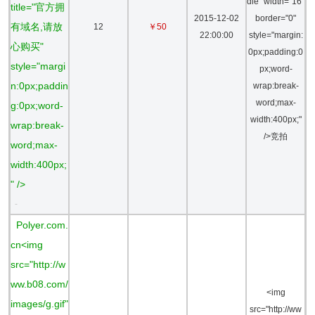
dle" width="16"
title="官方拥
2015-12-02
border="0"
有域名,请放
12
￥50
22:00:00
style="margin:
心购买"
0px;padding:0
style="margi
px;word-
n:0px;paddin
wrap:break-
word;max-
g:0px;word-
width:400px;"
wrap:break-
/>竞拍
word;max-
width:400px;
" />
-
Polyer.com.
cn<img
src="http://w
ww.b08.com/
<img
images/g.gif"
src="http://ww