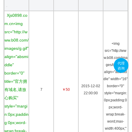
-
Xjs0898.co
m.cn<img
src="http://w
ww.b08.com/
<img
images/g.gif"
src="http://ww
align="absmi
w.b08.com/ima
代理
ddle"
ges/bid2.gif"
咨询
align="absmid
border="0"
dle" width="16"
title="官方拥
2015-12-02
border="0"
有域名,请放
7
￥50
22:00:00
style="margin:
心购买"
0px;padding:0
style="margi
px;word-
n:0px;paddin
wrap:break-
word;max-
g:0px;word-
width:400px;"
wrap:break-