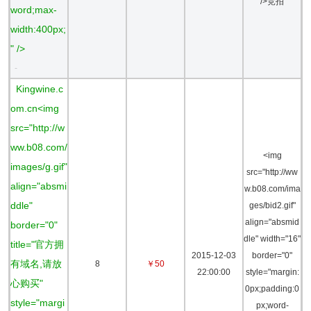
/>竞拍
word;max-
width:400px;
" />
-
Kingwine.c
om.cn<img
src="http://w
ww.b08.com/
<img
images/g.gif"
src="http://ww
align="absmi
w.b08.com/ima
ddle"
ges/bid2.gif"
align="absmid
border="0"
dle" width="16"
title="官方拥
2015-12-03
border="0"
有域名,请放
8
￥50
22:00:00
style="margin:
心购买"
0px;padding:0
style="margi
px;word-