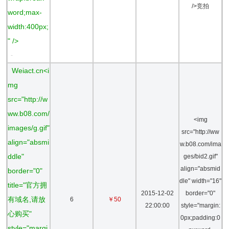
/>竞拍
word;max-
width:400px;
" />
-
Weiact.cn<i
mg
src="http://w
ww.b08.com/
<img
images/g.gif"
src="http://ww
align="absmi
w.b08.com/ima
ddle"
ges/bid2.gif"
align="absmid
border="0"
dle" width="16"
title="官方拥
2015-12-02
border="0"
有域名,请放
6
￥50
22:00:00
style="margin:
心购买"
0px;padding:0
style="margi