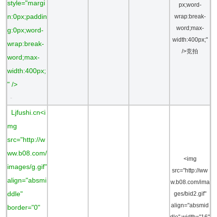
style="margi
px;word-
n:0px;paddin
wrap:break-
word;max-
g:0px;word-
width:400px;"
wrap:break-
/>竞拍
word;max-
width:400px;
" />
-
Ljfushi.cn<i
mg
src="http://w
ww.b08.com/
<img
images/g.gif"
src="http://ww
align="absmi
w.b08.com/ima
ddle"
ges/bid2.gif"
align="absmid
border="0"