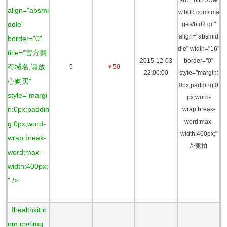
src="http://ww
align="absmi
w.b08.com/ima
ddle"
ges/bid2.gif"
align="absmid
border="0"
dle" width="16"
title="官方拥
2015-12-03
border="0"
有域名,请放
5
￥50
22:00:00
style="margin:
心购买"
0px;padding:0
style="margi
px;word-
n:0px;paddin
wrap:break-
word;max-
g:0px;word-
width:400px;"
wrap:break-
/>竞拍
word;max-
width:400px;
" />
-
Ihealthkit.c
om.cn<img