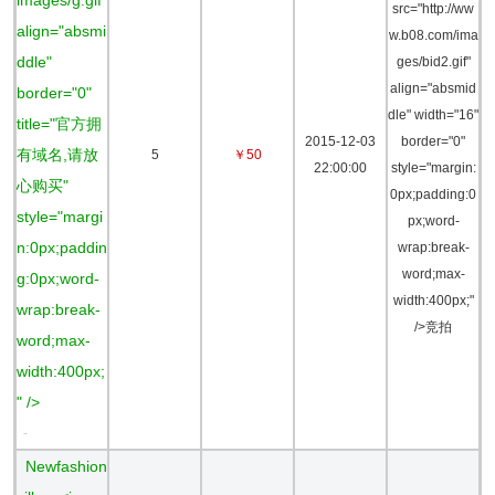
images/g.gif"
src="http://ww
align="absmi
w.b08.com/ima
ddle"
ges/bid2.gif"
align="absmid
border="0"
dle" width="16"
title="官方拥
2015-12-03
border="0"
有域名,请放
5
￥50
22:00:00
style="margin:
心购买"
0px;padding:0
style="margi
px;word-
n:0px;paddin
wrap:break-
word;max-
g:0px;word-
width:400px;"
wrap:break-
/>竞拍
word;max-
width:400px;
" />
-
Newfashion