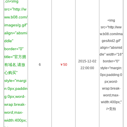
.cn<img
src="http://w
ww.b08.com/
<img
images/g.gif"
src="http://ww
align="absmi
w.b08.com/ima
ddle"
ges/bid2.gif"
align="absmid
border="0"
dle" width="16"
title="官方拥
2015-12-02
border="0"
有域名,请放
6
￥50
22:00:00
style="margin:
心购买"
0px;padding:0
style="margi
px;word-
n:0px;paddin
wrap:break-
word;max-
g:0px;word-
width:400px;"
wrap:break-
/>竞拍
word;max-
width:400px;