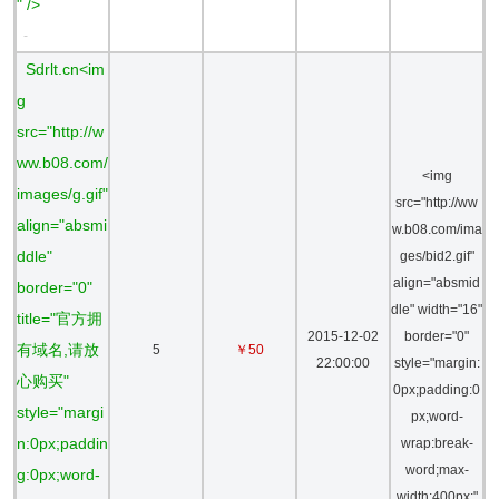
" />
-
Sdrlt.cn<im
g
src="http://w
ww.b08.com/
<img
images/g.gif"
src="http://ww
align="absmi
w.b08.com/ima
ddle"
ges/bid2.gif"
align="absmid
border="0"
dle" width="16"
title="官方拥
2015-12-02
border="0"
有域名,请放
5
￥50
22:00:00
style="margin:
心购买"
0px;padding:0
style="margi
px;word-
n:0px;paddin
wrap:break-
word;max-
g:0px;word-
width:400px;"