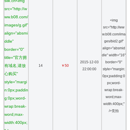
silk.cn<img
src="http://w
ww.b08.com/
<img
images/g.gif"
src="http://ww
align="absmi
w.b08.com/ima
ddle"
ges/bid2.gif"
align="absmid
border="0"
dle" width="16"
title="官方拥
2015-12-03
border="0"
有域名,请放
14
￥50
22:00:00
style="margin:
心购买"
0px;padding:0
style="margi
px;word-
n:0px;paddin
wrap:break-
word;max-
g:0px;word-
width:400px;"
wrap:break-
/>竞拍
word;max-
width:400px;