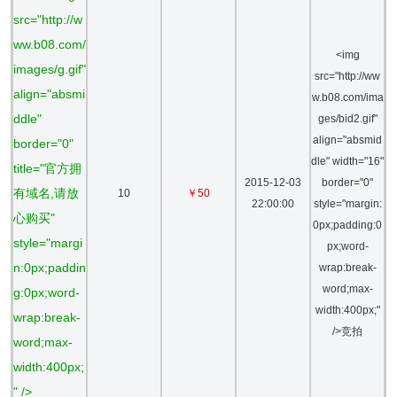
src="http://w
ww.b08.com/
<img
images/g.gif"
src="http://ww
align="absmi
w.b08.com/ima
ddle"
ges/bid2.gif"
align="absmid
border="0"
dle" width="16"
title="官方拥
2015-12-03
border="0"
有域名,请放
10
￥50
22:00:00
style="margin:
心购买"
0px;padding:0
style="margi
px;word-
n:0px;paddin
wrap:break-
word;max-
g:0px;word-
width:400px;"
wrap:break-
/>竞拍
word;max-
width:400px;
" />