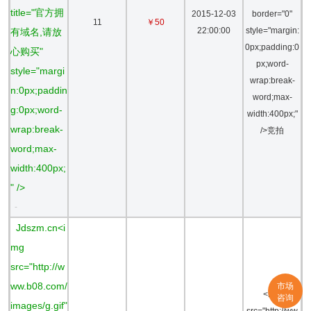
title="官方拥
2015-12-03
border="0"
11
￥50
22:00:00
style="margin:
有域名,请放
0px;padding:0
心购买"
px;word-
style="margi
wrap:break-
n:0px;paddin
word;max-
g:0px;word-
width:400px;"
wrap:break-
/>竞拍
word;max-
width:400px;
" />
-
Jdszm.cn<i
mg
src="http://w
市场
ww.b08.com/
<img
咨询
images/g.gif"