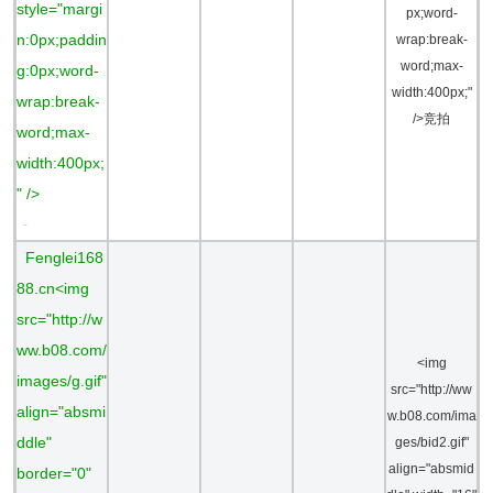
style="margi
px;word-
n:0px;paddin
wrap:break-
word;max-
g:0px;word-
width:400px;"
wrap:break-
/>竞拍
word;max-
width:400px;
" />
-
Fenglei168
88.cn<img
src="http://w
ww.b08.com/
<img
images/g.gif"
src="http://ww
align="absmi
w.b08.com/ima
ddle"
ges/bid2.gif"
align="absmid
border="0"