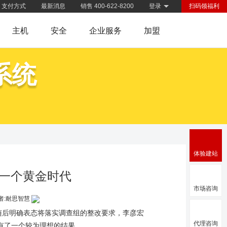
支付方式
最新消息
销售 400-622-8200
登录
扫码领福利
主机
安全
企业服务
加盟
系统
体验建站
一个黄金时代
市场咨询
者:耐思智慧
随后明确表态将落实调查组的整改要求，李彦宏
代理咨询
有了一个较为理想的结果。