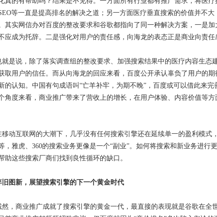
化真的有帮助吗？结果是不见得。一方面所有行业都有推广需求，将医疗
SEO等一直是提高排名的解决之道；另一方面医疗垂直搜索的价值并不
。其实网信办对百度的整改要求和谷歌都指向了同一种解决方案，一是加
不应成为托辞。二是强化对用户的责任感，向海龙的表态正是商业向责任
也就是说，除了落实调查组的整改要求、加强搜索结果中的医疗内容生态
获取用户的信任。而从向海龙的回应来看，百度公开承认辜负了用户的期
新的认知。中国有句成语叫“亡羊补牢，为期不晚”，百度或可以借此来完
个角度来看，商业推广带来了营收上的增长，在用户体验、内容价值等方
在移动互联网的大潮下，几乎没有任何搜索引擎还在延续单一的盈利模式
等，雅虎、360的搜索业务更像是一个“副业”。如何将搜索和新业务进
帮助这些搜索厂商们找到良性循环的缺口。
弃旧图新，展望搜索引擎的下一个黄金时代
诚然，商业推广成就了搜索引擎的黄金一代，最直接的表现就是谷歌在全