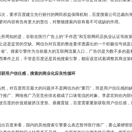
再次，要求百度建立先行赔付的网民权益保障机制，百度搜索公司总裁向海
擎对内容将负有更大的责任，对整顿搜索内容有着不可或缺的作用。
众所周知的是，谷歌在医疗广告上的“不作恶”和互联网药店执业认证等政
上还是监管的空缺。网信办对百度的整改要求透露出的一个积极信号就是
自省”。搜索引擎作为当前最大的互联网流量入口，广告仍是为数不多的盈
西事件之后，不管是百度还是其他搜索引擎，都应该尝试着调整其商业策
重获用户信任感，搜索的商业化应良性循环
当然，对百度而言最大的问题并不是网信办的“重罚”，而是用户信任感的
疗推广、网络推广乃至竞价排名都成了口诛笔伐的对象。李彦宏则在内部信
使百度的价值观被挤压变形。毋庸置疑，百度需要重新获取用户信任感，
跳出百度来看，国内的其他搜索引擎要么表态暂停医疗推广，要么紧锣密