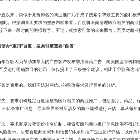
一直以来，类似于竞价排名的商业推广几乎成了搜索引擎最主要的盈利模
如此。根据调查组要求的整改内容来看，百度将全面清理医疗相关的商业
接下来一段时间的财报数字。不过，就搜索引擎的未来而言，百度对商业
网信办“重罚”百度，搜索引擎需要“自省”
当年谷歌因为帮助加拿大的广告客户发布非法医药广告，向美国监管机构缴
百度进行明确数目的处罚，仅仅提出了三条整个建议，相比于谷歌高达5
答案是否定的。我们不妨对网信办的整改要求进行简单的分析。
首先，要求明确规定百度须整顿医疗相关的商业推广，包括医疗、药品、保
1.26亿条推广信息，尽管业界未对所涉及的商业规模进行评估，单从每年
其次，要求百度改变竞价排名机制，搜索页面的商业推广信息比例不得超过
风险提示。尽管百度此前就利用信誉V体系对推广企业进行评估，以作为
而此举会影响推广的点击率还不得而知，点击率恰是百度推广收费的重要