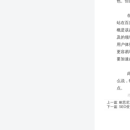
色。但
站在百
概是该
及的领
用户体
更容易
要加速
么说，
点。
上一篇:
耐思尼
下一篇:
SEO