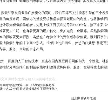
目前商业推广却频频招致非议，仅百度就因为“竞价排名”多次陷入舆论的
在搜索引擎被商业推广妖魔化的同时，我们不得不关注搜索引擎的三个发
度的角度来说，网信办的整改要求势必会损害短期内的利益，也将推动百
趋势最为积极的推动者，先是上线了百度直达号和O2O业务，接下来又
域要更加广泛，也有着更高的用户转化，比如电商、金融等。虽然搜索即
验的影响要更为强烈，当然也在考验企业的责任感和价值观。魏则西事件
理清搜索引擎的未来商业形式。“让商业的归商业，梦想的归梦想”曾是百
内容、服务、金融的生态布局。
此外，百度的人工智能技术一直走在国内互联网公司的前列，个性化、社会
牺牲部分商业推广的利益或能够刺激百度将内容、服务、金融等生态的融
本文来源站长之家专栏
Alter的网站发布。
克全网营销沙龙第三期：跨界需要转换思维
变迁：这 10 年间 外链建设都发生了哪些变化？
[
返回所有新闻信息
]