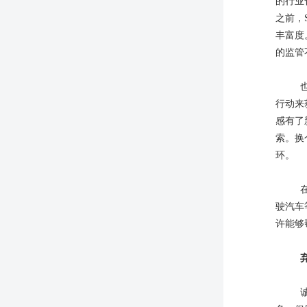
的行业
之前，
丰富度
的监管
行动来
感有了
索。换
环。
驶汽车
许能够