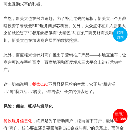
高重复购买率的利器。
当然，新美大也在努力追赶。为了补足过去的短板，新美大上个月战
略投资了餐饮云ERP服务商屏芯科技。另外，大众点评在并入新美大
代理
之前就投资了订餐系统提供商“大嘴巴”与ERP厂商天财商龙和上海石
咨询
川。新美大也在加速商户层面的
数据
挖掘。
此外，百度糯米也针对商户推出了营销推广产品——本地直通车，让
商户可以在手机百度、百度地图和百度糯米三大平台上进行营销推
广。
这一切都说明，
餐饮O2O
不再只是屌丝的生意，它正从“肌肉活
儿”向“脑力活儿”转变。5年野蛮生长欠的债该还了。
风险：佣金、账期与透明化
新用户
送1388
餐饮服务信息化
，终归是为了帮助商户，继而留下商户，最终“占
有”商户。核心要点还是要回落到O2O企业与商户的关系上。而佣金