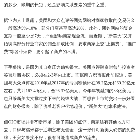
的多少、账期的长短，还是影响关系要素的重中之重。
据业内人士透露，美团和大众点评等团购网站对商家收取的交易佣金
一般高达5%-10%，部分门店甚至高达20%。此外，团购网站的资金
账期一般至少是7天，严重影响商家现金流。而近期，“新美大”又开
始调高部分行业商家的佣金抽成比例，要求商家上交“上架费”、“推广
费”等各种杂费，更引起了商户的不满。
下手狠辣，是因为其自身压力确实很大。美团点评融资时曾与投资者
签署对赌协议，必须在2-3年内上市。而据南方都市报此前报道，美
团与大众点评在2016年及2017年的亏损额预计在98.2亿元和69.29亿元
左右，共计167.49亿元，合26.37亿美元。今年年初融到的33亿美元，
也只够新美大支撑过接下来的烧钱大战。而想在上市前交出一份好看
点的财务报表，除了傍着老客户坐地起价，“新美大”也难求他法。
但O2O市场并非垄断市场，除了美团和点评，商家还有其他地方可
去，口碑与糯米都于近期宣布无佣金，这一张针对新美大硬伤的免费
牌，王兴如果接不好，很有可能造成商户的流失。