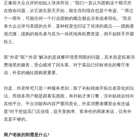
正像前大众点评的创始人张涛所说：“我们一直认为团购这个模式存
在致命问题，从它诞生那天开始，能生存到现在也是个奇迹。”“再过
个一两年，可能任何一个行业团购的概念都会没有或者弱化。”而后
来大众点评与美团的合并，某种程度也印证了张涛的观点——团购逐
渐式微，团购的领先者与其为一块死地再耗费资源，倒不如联手开疆
拓土。
那“外卖”呢?“外卖”解决的是就餐环境受局限的问题，其本质是拓展消
费场景的服务，受众瞄准了回头客。对于菜品已经标准化的餐厅来
说，外卖的确比团购更重要。
但是，外卖终究只是一种服务类别，除了补贴很难开拓出差异化的玩
法。而很多用户都是跟着实惠跑，有补贴才来订餐，没补贴就会转向
其他平台。平台功能和内容严重同质化，外卖消费者哪里会有忠诚
度?对于想提高门店业绩，提升复购率、客单价的商家来说，仅有外
卖是不够的。
商户老板的刚需是什么?