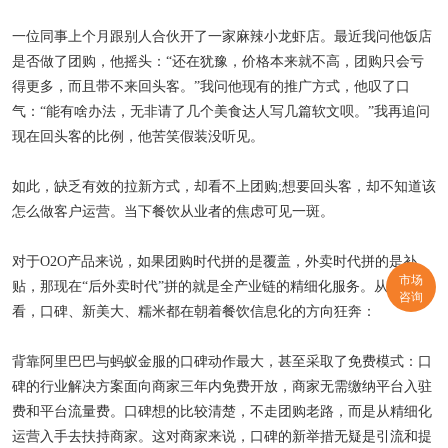
一位同事上个月跟别人合伙开了一家麻辣小龙虾店。最近我问他饭店
是否做了团购，他摇头：“还在犹豫，价格本来就不高，团购只会亏
得更多，而且带不来回头客。”我问他现有的推广方式，他叹了口
气：“能有啥办法，无非请了几个美食达人写几篇软文呗。”我再追问
现在回头客的比例，他苦笑假装没听见。
如此，缺乏有效的拉新方式，却看不上团购;想要回头客，却不知道该
怎么做客户运营。当下餐饮从业者的焦虑可见一斑。
对于O2O产品来说，如果团购时代拼的是覆盖，外卖时代拼的是补
市场
贴，那现在“后外卖时代”拼的就是全产业链的精细化服务。从动作上
咨询
看，口碑、新美大、糯米都在朝着餐饮信息化的方向狂奔：
背靠阿里巴巴与蚂蚁金服的口碑动作最大，甚至采取了免费模式：口
碑的行业解决方案面向商家三年内免费开放，商家无需缴纳平台入驻
费和平台流量费。口碑想的比较清楚，不走团购老路，而是从精细化
运营入手去扶持商家。这对商家来说，口碑的新举措无疑是引流和提