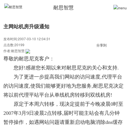
耐思智慧
主网站机房升级通知
发布时间:2007-03-10 12:04:31
点击数:20199
分享到
作者:耐思智慧
尊敬的耐思尼克客户：
您好!感谢您长期以来对耐思尼克的关心和支持.
为了更进一步提高我们网站的访问速度,代理平台
的访问速度,使我们能够更好地为您服务,耐思尼克决定
将以前代理平站平台从单线机房转移到双线机房!
原定于本周六转移，现决定提前于今晚凌晨0时至
2007年3月9日凌晨2点转移,届时可能主站会有几分钟
暂停操作，如遇网站问题请重新启动电脑消除dns缓存