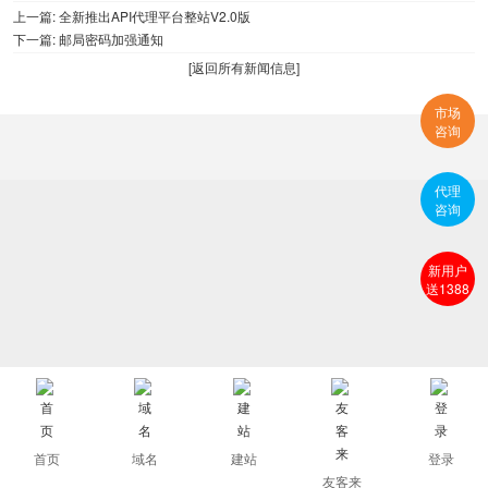
上一篇:
全新推出API代理平台整站V2.0版
下一篇:
邮局密码加强通知
[
返回所有新闻信息
]
市场
咨询
代理
咨询
新用户
送1388
首页
域名
建站
登录
友客来