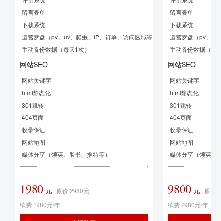
留言表单
留言表单
下载系统
下载系统
运营罗盘（pv、uv、爬虫、IP、订单、访问区域等）
运营罗盘（pv、u
手动备份数据（每天1次）
手动备份数据（每
网站SEO
网站SEO
网站关键字
网站关键字
html静态化
html静态化
301跳转
301跳转
404页面
404页面
收录保证
收录保证
网站地图
网站地图
媒体分享（领英、脸书、推特等）
媒体分享（领英、
1980
9800
元
元
原价 2980元
原价 1
续费
1980
元/年
续费
2980
元/年