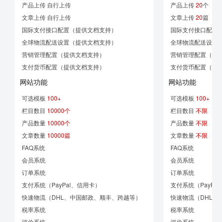
产品上传 自行上传
产品上传
20
个
文章上传 自行上传
文章上传
20
篇
国际支付接口配置（提供文档支持）
国际支付接口配置
全球物流配送设置（提供文档支持）
全球物流配送设置
营销管理配置（提供文档支持）
营销管理配置（优
支付货币配置（提供文档支持）
支付货币配置（Pay
网站功能
网站功能
可选模板
100+
可选模板
100+
栏目数目
10000个
栏目数目
不限
产品数量
10000个
产品数量
不限
文章数量
10000篇
文章数量
不限
FAQ系统
FAQ系统
会员系统
会员系统
订单系统
订单系统
支付系统（PayPal、信用卡）
支付系统（PayPa
快速物流（DHL、中国邮政、顺丰、跨越等）
快速物流（DHL、
税率系统
税率系统
评价系统
评价系统