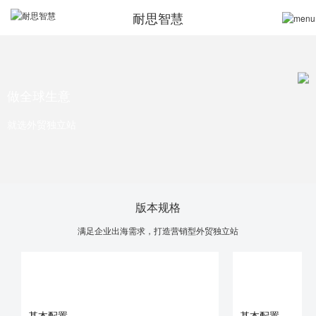
耐思智慧
做全球生意
就选外贸独立站
版本规格
满足企业出海需求，打造营销型外贸独立站
全球版(自助建站)
品牌版(标准设
通过模板自助搭建外贸独立网站
基本配置
基本配置