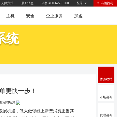
支付方式
最新消息
销售 400-622-8200
登录
扫码领福利
主机
安全
企业服务
加盟
系统
体验建站
单更快一步！
市场咨询
者:耐思智慧
发展机遇，做大做强线上新型消费正当其
代理咨询