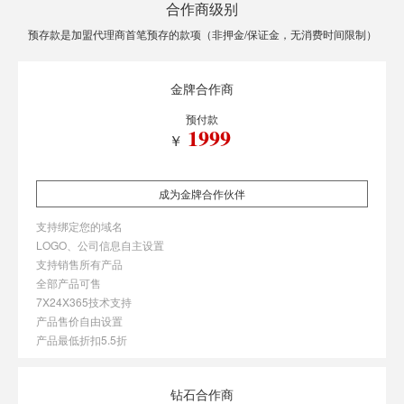
合作商级别
预存款是加盟代理商首笔预存的款项（非押金/保证金，无消费时间限制）
金牌合作商
预付款
1999
￥
成为金牌合作伙伴
支持绑定您的域名
LOGO、公司信息自主设置
支持销售所有产品
全部产品可售
7X24X365技术支持
产品售价自由设置
产品最低折扣5.5折
钻石合作商