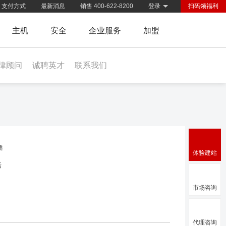
支付方式
最新消息
销售 400-622-8200
登录
扫码领福利
主机
安全
企业服务
加盟
律顾问
诚聘英才
联系我们
播
体验建站
话
市场咨询
代理咨询