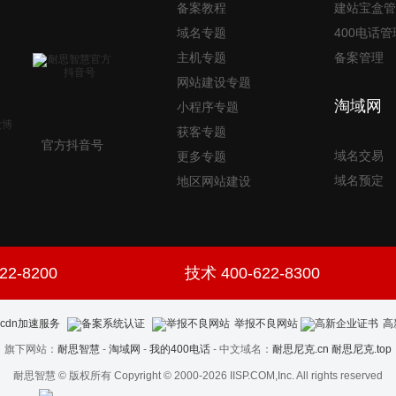
备案教程
建站宝盒管
域名专题
400电话管
主机专题
备案管理
网站建设专题
淘域网
小程序专题
获客专题
官方抖音号
域名交易
更多专题
域名预定
地区网站建设
22-8200
技术 400-622-8300
举报不良网站
高
旗下网站：
耐思智慧
-
淘域网
-
我的400电话
- 中文域名：
耐思尼克.cn
耐思尼克.top
耐思智慧 © 版权所有 Copyright © 2000-2026 IISP.COM,Inc. All rights reserved