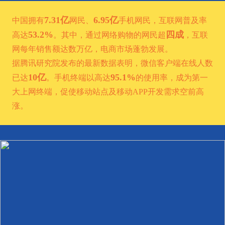
7.31亿
6.95亿
中国拥有
网民、
手机网民，互联网普及率
53.2%
四成
高达
。其中，通过网络购物的网民超
，互联
网每年销售额达数万亿，电商市场蓬勃发展。
据腾讯研究院发布的最新数据表明，微信客户端在线人数
10亿
95.1%
已达
。手机终端以高达
的使用率，成为第一
大上网终端，促使移动站点及移动APP开发需求空前高
涨。