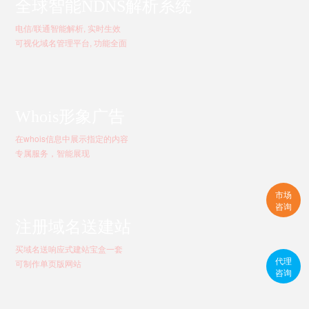
全球智能NDNS解析系统
电信/联通智能解析, 实时生效
可视化域名管理平台, 功能全面
Whois形象广告
在whois信息中展示指定的内容
专属服务，智能展现
市场
咨询
注册域名送建站
买域名送响应式建站宝盒一套
代理
可制作单页版网站
咨询