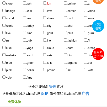
咨询
.store
.tech
.fun
.online
.art
.design
.wiki
.love
.center
.video
.social
.team
.show
.cool
.zone
代理
.world
.today
.city
.chat
.company
咨询
.live
.fund
.gold
.plus
.guru
.run
.pub
.life
.fashion
.fit
.luxe
.yoga
.cloud
.host
.press
新用户
.website
.archi
.asia
.bio
.black
送1388
.blue
.green
.lotto
.organic
.pet
.pink
.poker
.promo
.ski
.vote
.voto
.fans
管理
送全功能域名
面板
保护
广告
送价值50元域名whois信息
送价值50元whois信息