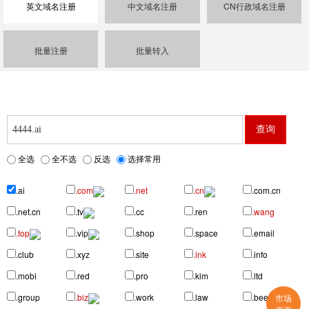
英文域名注册
中文域名注册
CN行政域名注册
批量注册
批量转入
全选
全不选
反选
选择常用
.ai
.com
.net
.cn
.com.cn
.net.cn
.tv
.cc
.ren
.wang
.top
.vip
.shop
.space
.email
.club
.xyz
.site
.ink
.info
.mobi
.red
.pro
.kim
.ltd
.group
.biz
.work
.law
.beer
市场