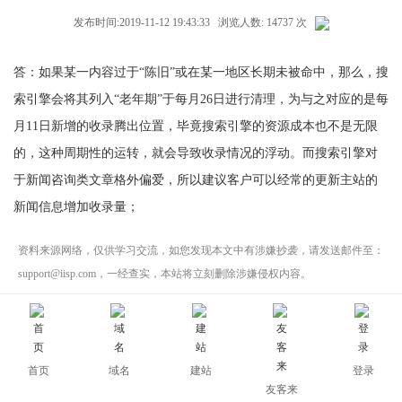
发布时间:2019-11-12 19:43:33 浏览人数: 14737 次
答：如果某一内容过于“陈旧”或在某一地区长期未被命中，那么，搜
索引擎会将其列入“老年期”于每月26日进行清理，为与之对应的是每
月11日新增的收录腾出位置，毕竟搜索引擎的资源成本也不是无限
的，这种周期性的运转，就会导致收录情况的浮动。而搜索引擎对
于新闻咨询类文章格外偏爱，所以建议客户可以经常的更新主站的
新闻信息增加收录量；
资料来源网络，仅供学习交流，如您发现本文中有涉嫌抄袭，请发送邮件至：
support@iisp.com，一经查实，本站将立刻删除涉嫌侵权内容。
上一篇：
3、百度收录量和百度索引量之间的关系？
下一篇：
1、我的主站做了千站之后，主站的收录降低了；
首页
域名
建站
登录
友客来