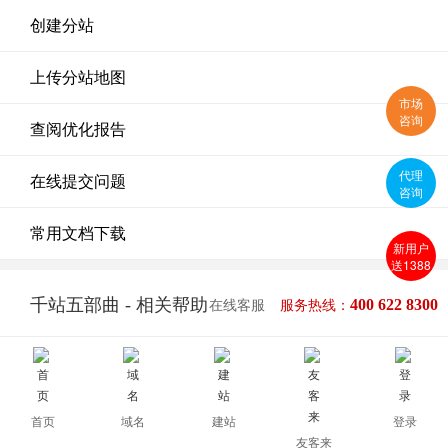
创建分站
上传分站地图
市场
咨询
查阅优化报告
代理
在线提交问题
咨询
常用文档下载
新用户
送1388
千站五部曲 - 相关帮助
400 622 8300
在线客服
服务热线：
全部
0
个记录 当前
1
页 共
0
页
首页
域名
建站
登录
友客来