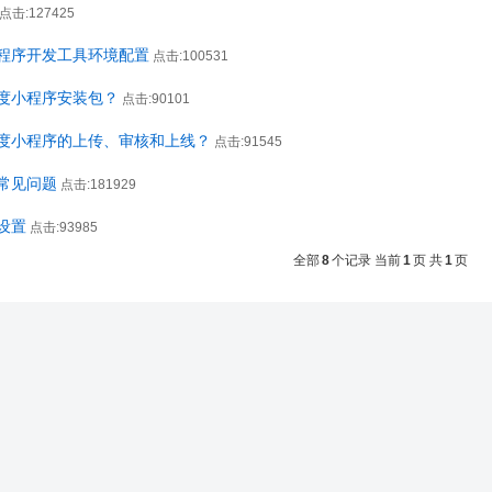
点击:127425
程序开发工具环境配置
点击:100531
度小程序安装包？
点击:90101
度小程序的上传、审核和上线？
点击:91545
常见问题
点击:181929
设置
点击:93985
全部
8
个记录 当前
1
页 共
1
页