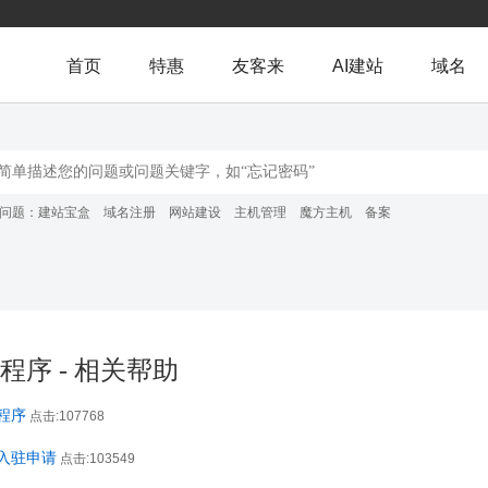
首页
特惠
友客来
AI建站
域名
问题：
建站宝盒
域名注册
网站建设
主机管理
魔方主机
备案
程序 - 相关帮助
程序
点击:107768
入驻申请
点击:103549