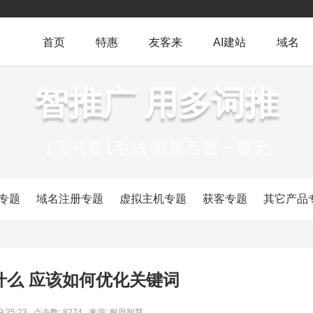
首页
特惠
友客来
AI建站
域名
智推广 用多词推
1天只要1毛钱 霸屏百度一整天
专题
域名注册专题
虚拟主机专题
获客专题
其它产品
什么 应该如何优化关键词
9:25:23
点击数: 8274
来源: 耐思智慧