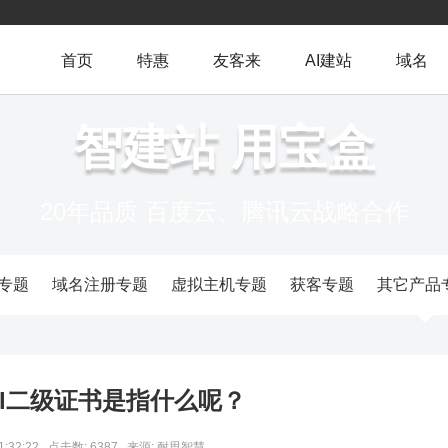
首页
特惠
友客来
AI建站
域名
智建站 用宝盒
20年品质 百度云、腾讯云战略合作
专题
域名注册专题
虚拟主机专题
获客专题
其它产品
sl二级证书是指什么呢？
1:32:22
点击数: 6387
来源: 耐思智慧