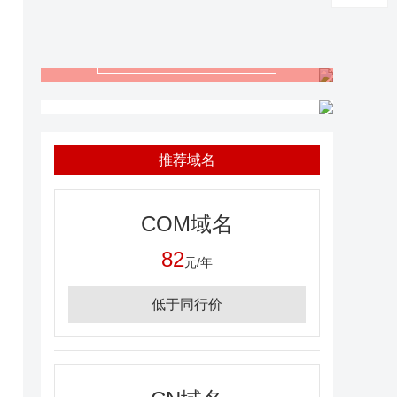
免费体验
域名等于商标
推荐域名
COM域名
82
元/年
低于同行价