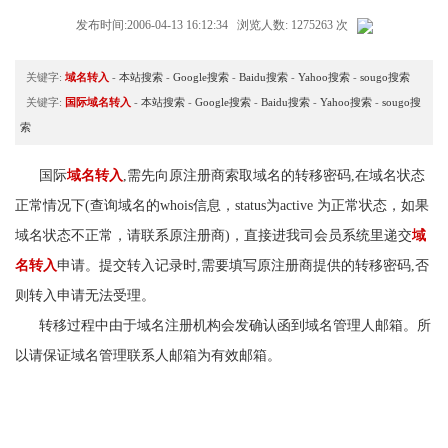
发布时间:2006-04-13 16:12:34 浏览人数: 1275263 次
关键字:
域名转入
-
本站搜索
-
Google搜索
-
Baidu搜索
-
Yahoo搜索
-
sougo搜索
关键字:
国际域名转入
-
本站搜索
-
Google搜索
-
Baidu搜索
-
Yahoo搜索
-
sougo搜
索
国际
域名转入
,需先向原注册商索取域名的转移密码,在域名状态
正常情况下(查询域名的whois信息，status为active 为正常状态，如果
域名状态不正常，请联系原注册商)，直接进我司会员系统里递交
域
名转入
申请。提交转入记录时,需要填写原注册商提供的转移密码,否
则转入申请无法受理。
转移过程中由于域名注册机构会发确认函到域名管理人邮箱。所
以请保证域名管理联系人邮箱为有效邮箱。