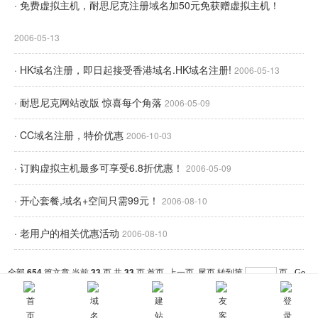
· 免费虚拟主机，耐思尼克注册域名加50元免获赠虚拟主机！
2006-05-13
· HK域名注册，即日起接受香港域名.HK域名注册!
2006-05-13
· 耐思尼克网站改版 惊喜每个角落
2006-05-09
· CC域名注册，特价优惠
2006-10-03
· 订购虚拟主机最多可享受6.8折优惠！
2006-05-09
· 开心套餐,域名+空间只需99元！
2006-08-10
· 老用户的相关优惠活动
2006-08-10
全部
654
篇文章 当前
33
页 共
33
页
首页
上一页
尾页
转到第
页
分页:
<<<
31
32
33