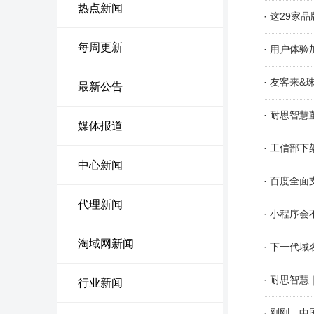
热点新闻
· 这29
每周更新
· 用户体
· 友客来
最新公告
· 耐思智
媒体报道
· 工信部下
中心新闻
· 百度全
代理新闻
· 小程序
淘域网新闻
· 下一代
· 耐思智
行业新闻
· 刚刚，