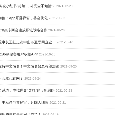
家品牌被小红书“封禁”，却完全不知情？
2021-12-20
验加倍：App开屏弹窗，将会优化
2021-11-03
&珠海惠东商会达成私域战略合作
2021-10-26
慧董事长王征走访中山市互联网企业！
2021-10-16
架96款侵害用户权益AP​P
2021-10-15
面支持中文域名！中文域名普及有望加速
2021-09-25
会不会取代官网？
2021-09-24
域名系统：虚拟世界“导航”建设新思路
2021-09-23
慧｜中秋佳节共良宵，月圆人团圆
2021-09-21
中国用户把苹果官网买崩了！
2021-09-18