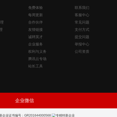
免费体验
联系我们
每周更新
客服中心
理
合作伙伴
常见问题
理
友情链接
支付方式
诚聘英才
提交问题
企业服务
举报中心
权利与义务
公司资质
腾讯云专场
站长工具
企业微信
新企业证书编号：GR201644000568