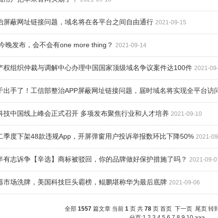
整治屏蔽网址链接问题，域名将在各平台之间自由通行
2021-09-15
e13今晚发布，会不会有one more thing？
2021-09-14
识产权组织仲裁与调解中心办理中国国家顶级域名争议案件达100件
2021-09
终于出手了！工信部整治APP屏蔽网址链接问题，届时域名将实现全平台访
云科技中国线上峰会正式召开 多项发布聚焦行业和人才培养
2021-09-10
：二季度下架48款违规App，开屏弹窗用户投诉举报数环比下降50%
2021-09
播辛有志诉争【辛选】商标被驳回，你的品牌做好保护措施了吗？
2021-09-0
务器市场洗牌，美国科技巨头霸榜，鲲鹏堪称华为最后底牌
2021-09-06
全部
1557
篇文章 当前
1
页 共
78
页
首页
下一页
尾页
转
分页:1
2
3
4
5
6
7
8
9
10
>>>