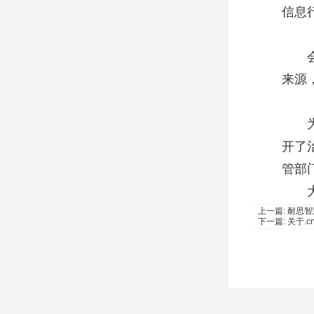
信息
来源
开了
管部
上一篇:
耐思智
下一篇:
关于.c