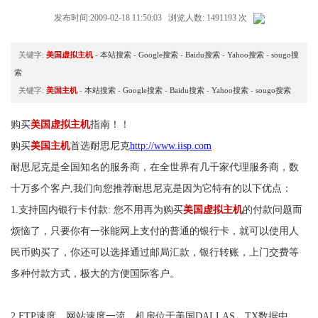
发布时间:2009-02-18 11:50:03 浏览人数: 1491193 次
关键字:
美国虚拟主机
-
本站搜索
-
Google搜索
-
Baidu搜索
-
Yahoo搜索
-
sougo搜
索
关键字:
美国主机
-
本站搜索
-
Google搜索
-
Baidu搜索
-
Yahoo搜索
-
sougo搜索
购买
美国虚拟主机
指南！！
购买
美国主机
首选耐思尼克
http://www.iisp.com
耐思尼克是全国知名的服务商，在全世界有几千家代理服务商，数
十万多个客户,我们向您推荐耐思尼克是因为它特有的以下优点：
1.支持国内银行卡付款: 您不用再为购买
美国虚拟主机
的付款问题而
烦恼了，只要你有一张能网上支付的普通的银行卡，就可以使用人
民币购买了，你还可以选择通过邮局汇款，银行转账，上门交费等
多种付款方式，极大的方便国际客户。
2.FTP速度，网站速度一流。机房位于美国DALLAS，TX数据中