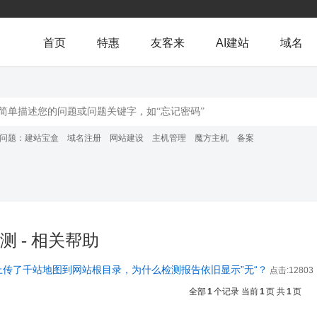
首页
特惠
友客来
AI建站
域名
问题：
建站宝盒
域名注册
网站建设
主机管理
魔方主机
备案
测 - 相关帮助
上传了千站地图到网站根目录，为什么检测报告依旧显示”无“？
点击:12803
全部
1
个记录 当前
1
页 共
1
页