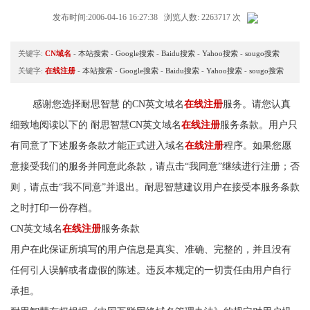
发布时间:2006-04-16 16:27:38 浏览人数: 2263717 次
关键字:
CN域名
-
本站搜索
-
Google搜索
-
Baidu搜索
-
Yahoo搜索
-
sougo搜索
关键字:
在线注册
-
本站搜索
-
Google搜索
-
Baidu搜索
-
Yahoo搜索
-
sougo搜索
感谢您选择耐思智慧 的CN英文域名
在线注册
服务。请您认真
细致地阅读以下的 耐思智慧CN英文域名
在线注册
服务条款。用户只
有同意了下述服务条款才能正式进入域名
在线注册
程序。如果您愿
意接受我们的服务并同意此条款，请点击“我同意”继续进行注册；否
则，请点击“我不同意”并退出。耐思智慧建议用户在接受本服务条款
之时打印一份存档。
CN英文域名
在线注册
服务条款
用户在此保证所填写的用户信息是真实、准确、完整的，并且没有
任何引人误解或者虚假的陈述。违反本规定的一切责任由用户自行
承担。