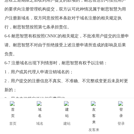
慧在上述期限之后收到用户提交的款项的，耐思智慧仍可按照用户
的要求向注册管理机构提交，双方认可此种情况属于耐思智慧为用
户注册新域名，双方同意按照本条款对于域名注册的相关规定执
行，耐思智慧按照第七条承担责任。
6-6 耐思智慧有权按照CNNIC的相关规定，不批准用户提交的注册申
请。耐思智慧不对由于拒绝接受上述注册申请所造成的影响及后果
负责。
6-7 注册域名出现下列情形时，耐思智慧有权予以注销：
1．用户或其代理人申请注销域名的；
2．用户提交的注册信息不真实、不准确、不完整或变更后未及时更
新的；
3．用户未按规定缴纳相应费用的；
4．根据域名主管机关、法院或域名争议解决机构的决定、判决或裁
决，应当注销的；
首页
域名
建站
登录
5．违反本协议及其他相关法律、法规规定的。
友客来