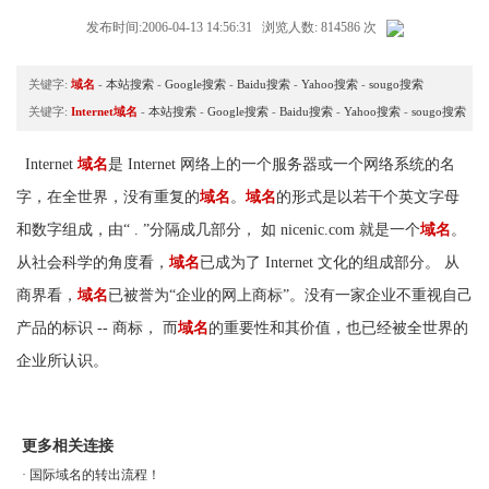
发布时间:2006-04-13 14:56:31 浏览人数: 814586 次
关键字:
域名
-
本站搜索
-
Google搜索
-
Baidu搜索
-
Yahoo搜索
-
sougo搜索
关键字:
Internet域名
-
本站搜索
-
Google搜索
-
Baidu搜索
-
Yahoo搜索
-
sougo搜索
Internet
域名
是 Internet 网络上的一个服务器或一个网络系统的名
字，在全世界，没有重复的
域名
。
域名
的形式是以若干个英文字母
和数字组成，由“ . ”分隔成几部分， 如 nicenic.com 就是一个
域名
。
从社会科学的角度看，
域名
已成为了 Internet 文化的组成部分。 从
商界看，
域名
已被誉为“企业的网上商标”。没有一家企业不重视自己
产品的标识 -- 商标， 而
域名
的重要性和其价值，也已经被全世界的
企业所认识。
更多相关连接
·
国际域名的转出流程！