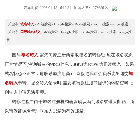
发布时间:2006-04-13 16:12:34 浏览人数: 1276636 次
关键字:
域名转入
-
本站搜索
-
Google搜索
-
Baidu搜索
-
Yahoo搜索
-
sougo搜索
关键字:
国际域名转入
-
本站搜索
-
Google搜索
-
Baidu搜索
-
Yahoo搜索
-
sougo搜
索
国际
域名转入
,需先向原注册商索取域名的转移密码,在域名状态
正常情况下(查询域名的whois信息，status为active 为正常状态，如果
域名状态不正常，请联系原注册商)，直接进我司会员系统里递交
域
名转入
申请。提交转入记录时,需要填写原注册商提供的转移密码,否
则转入申请无法受理。
转移过程中由于域名注册机构会发确认函到域名管理人邮箱。所
以请保证域名管理联系人邮箱为有效邮箱。