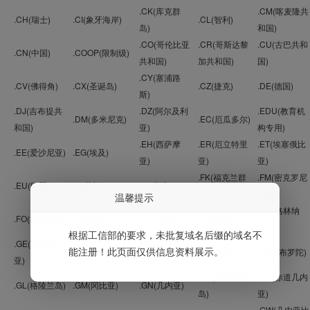
.CK(库克群
.CM(喀麦隆共
.CH(瑞士)
.CI(象牙海岸)
.CL(智利)
岛)
和国)
.CO(哥伦比亚
.CR(哥斯达黎
.CU(古巴共和
.CN(中国)
.COOP(限制级)
共和国)
加共和国)
国)
.CY(塞浦路
.CV(佛得角)
.CX(圣诞岛)
.CZ(捷克)
.DE(德国)
斯)
.DJ(吉布提共
.DZ(阿尔及利
.EDU(教育机
.DM(多米尼克)
.EC(厄瓜多尔)
和国)
亚)
构专用)
.EH(西萨摩
.ER(厄立特里
.ET(埃塞俄比
.EE(爱沙尼亚)
.EG(埃及)
亚)
亚)
亚)
.FK(福克兰群
.FM(密克罗尼
.EU(欧盟)
.FI(芬兰)
.FJ(斐济)
岛)
西亚)
温馨提示
.GD(格林纳
.FO(法罗群岛)
.FR(法国)
.GA(加蓬)
.GB(英国)
达)
根据工信部的要求，未批复域名后缀的域名不
.GE(格鲁吉
.GF(法属圭亚
.GG(格恩西
能注册！此页面仅供信息资料展示。
.GH(加纳)
.GI(直布罗陀)
亚)
那)
岛)
.GP(瓜德罗普
.GQ(赤道几内
.GL(格陵兰岛)
.GM(冈比亚)
.GN(几内亚)
岛)
亚)
.GW(几内亚比