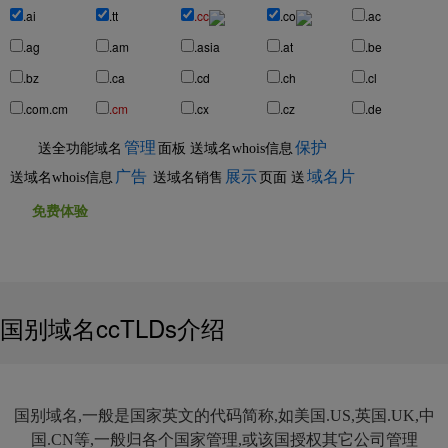
.ai
.tt
.cc
.co
.ac
.ag
.am
.asia
.at
.be
.bz
.ca
.cd
.ch
.cl
.com.cm
.cm
.cx
.cz
.de
管理
保护
送全功能域名
面板
送域名whois信息
广告
展示
域名片
送域名whois信息
送域名销售
页面
送
国别域名ccTLDs介绍
国别域名,一般是国家英文的代码简称,如美国.US,英国.UK,中
国.CN等,一般归各个国家管理,或该国授权其它公司管理