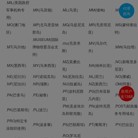
.MIL(美国政府
代理
军事机构专
.MK(马其顿)
.ML(马里)
.MM(缅甸)
.MN(蒙古)
咨询
用)
.MO(澳门地
.MP(北马里亚纳
.MQ(马提尼克
.MR(毛里塔尼
.MS(蒙特塞拉
区)
群岛)
岛)
亚)
特)
.MUSEUM(国际
.mu(毛里求
.MV(马尔代
.MT(马尔他)
博物馆委员会支
.MW(马拉维)
斯)
夫)
持)
.MZ(莫桑比
.NC(新喀里多
.MX(墨西哥)
.MY(马来西亚)
.NA(纳米比亚)
克)
尼亚)
.NE(尼日尔)
.NF(诺福克岛)
.NI(尼加拉瓜)
.NL(荷兰)
.NO(挪威)
.NP(尼泊尔)
.NR(瑙鲁)
.NU(纽威岛)
.NZ(新西兰)
.OM(阿曼)
新用户
.PF(波利尼西
.PG(巴布亚新
.PA(巴拿马)
.PE(秘鲁)
.PH(菲律宾)
送1388
亚)
几内亚)
.PM(圣皮埃尔
.PN(皮特克恩
.POST(邮政服
.PK(巴基斯坦)
.PL(波兰)
岛和密克隆)
岛)
务专用域名)
.PRO(特定专
.PR(波多黎)
.PS(巴勒斯坦)
.PT(葡萄牙)
.PY(巴拉圭)
业组织使用)
.RO(罗马尼