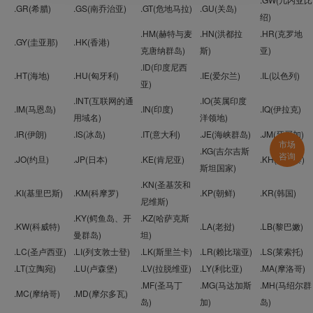
.GR(希腊)
.GS(南乔治亚)
.GT(危地马拉)
.GU(关岛)
绍)
.HM(赫特与麦
.HN(洪都拉
.HR(克罗地
.GY(圭亚那)
.HK(香港)
克唐纳群岛)
斯)
亚)
.ID(印度尼西
.HT(海地)
.HU(匈牙利)
.IE(爱尔兰)
.IL(以色列)
亚)
.INT(互联网的通
.IO(英属印度
.IM(马恩岛)
.IN(印度)
.IQ(伊拉克)
用域名)
洋领地)
.IR(伊朗)
.IS(冰岛)
.IT(意大利)
.JE(海峡群岛)
.JM(牙买加)
市场
.KG(吉尔吉斯
咨询
.JO(约旦)
.JP(日本)
.KE(肯尼亚)
.KH(柬埔寨)
斯坦国家)
.KN(圣基茨和
.KI(基里巴斯)
.KM(科摩罗)
.KP(朝鲜)
.KR(韩国)
尼维斯)
.KY(鳄鱼岛、开
.KZ(哈萨克斯
.KW(科威特)
.LA(老挝)
.LB(黎巴嫩)
曼群岛)
坦)
.LC(圣卢西亚)
.LI(列支敦士登)
.LK(斯里兰卡)
.LR(赖比瑞亚)
.LS(莱索托)
.LT(立陶宛)
.LU(卢森堡)
.LV(拉脱维亚)
.LY(利比亚)
.MA(摩洛哥)
.MF(圣马丁
.MG(马达加斯
.MH(马绍尔群
.MC(摩纳哥)
.MD(摩尔多瓦)
岛)
加)
岛)