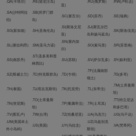
.QA(卡塔尔)
.RE(留尼汪岛)
.RU(俄罗斯)
.RW(卢旺达)
亚)
.SA(沙特阿拉
.SB(所罗门群
.SC(塞舌尔)
.SD(苏丹)
.SE(瑞典)
伯)
岛)
.SI(斯洛文尼
.SJ(斯瓦尔巴
.SG(新加坡)
.SH(圣海伦岛)
.SK(斯洛伐克)
亚)
岛和扬马延岛)
.SN(塞内加
.SL(塞拉利昂)
.SM(圣马力诺)
.SO(索马里)
.SR(苏里南)
尔)
.ST(圣多美和普
.SS(南苏丹)
.SU(苏联)
.SV(萨尔瓦多)
.SY(叙利亚)
林西比)
.TF(法属南部
.SZ(斯威士兰)
.TC(特克斯群岛)
.TD(乍得)
.TG(多哥)
领土)
.TM(土库曼斯
.TH(泰国)
.TJ(塔吉克斯坦)
.TK(托克劳)
.TL(东帝汶)
坦)
.TO(土库曼斯
.TT(特立尼达
.TN(突尼斯)
.TP(葡属帝汶)
.TR(土耳其)
坦)
和多巴哥)
.TV(图瓦卢)
.TW(台湾)
.TZ(坦桑尼亚)
.UA(乌克兰)
.UG(乌干达)
.UM(美国本土
.UZ(乌兹别克
.US(美国)
.UY(乌拉圭)
.VA(梵蒂冈)
外小岛屿)
斯坦)
.VG(维尔京群
.VI(美属维尔