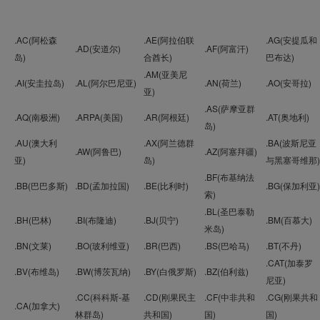
.AC(阿松森
.AE(阿拉伯联
.AG(安提瓜和
.AD(安道尔)
.AF(阿富汗)
岛)
合酋长)
巴布达)
.AM(亚美尼
.AI(安圭拉岛)
.AL(阿尔巴尼亚)
.AN(荷兰)
.AO(安哥拉)
亚)
.AS(萨摩亚群
.AQ(南极洲)
.ARPA(美国)
.AR(阿根廷)
.AT(奥地利)
岛)
.AU(澳大利
.AX(阿兰德群
.BA(波斯尼亚
.AW(阿鲁巴)
.AZ(阿塞拜疆)
亚)
岛)
与黑塞哥维那)
.BF(布基纳法
.BB(巴巴多斯)
.BD(孟加拉国)
.BE(比利时)
.BG(保加利亚)
索)
.BL(圣巴泰勒
.BH(巴林)
.BI(布隆迪)
.BJ(贝宁)
.BM(百慕大)
米岛)
.BN(文莱)
.BO(玻利维亚)
.BR(巴西)
.BS(巴哈马)
.BT(不丹)
.CAT(加泰罗
.BV(布维岛)
.BW(博茨瓦纳)
.BY(白俄罗斯)
.BZ(伯利兹)
尼亚)
.CC(科科斯-基
.CD(刚果民主
.CF(中非共和
.CG(刚果共和
.CA(加拿大)
林群岛)
共和国)
国)
国)