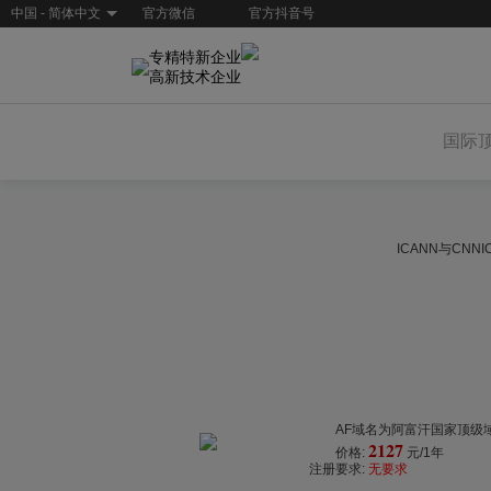
中国 - 简体中文
官方微信
官方抖音号
专精特新企业
高新技术企业
国际
ICANN与CN
AF域名为阿富汗国家顶级域
2127
价格:
元/1年
注册要求:
无要求