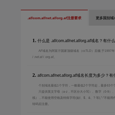
.af/com.af/net.af/org.af注册要求
更多国别域
1.
什么是 .af/com.af/net.af/org.af域名？
AF域名为阿富汗国家顶级域名（ccTLD）后缀,于1997年分配使
/ .net.af / .org.af。
2.
af/com.af/net.af/org.af域名长度为
个别域名最低1个字符，一般最低2个字符起，最多63个
只提供英文字母（a-z，不区分大小写）、数字（0-9）
线），不能使用空格及特殊字符(如!、$、&、? 等),"-"不
转码后注册。