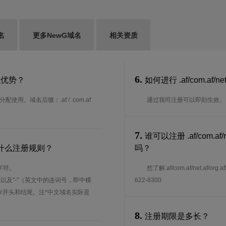
名
更多NewG域名
相关资质
6.
有什么优势？
如何进行 .af/com.af/ne
用。域名后缀：.af / .com.af
通过我司注册可以即刻生效。
7.
谁可以注册 .af/com.a
多少？有什么注册规则？
吗？
字符。
想了解.af/com.af/net.
、以及"-"（英文中的连词号，即中横
622-8300
能用作开头和结尾。注*中文域名实际是
8.
注册期限是多长？