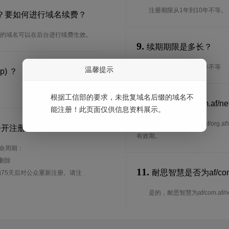
注册期限从1年到10年不等。
宽限期多长？要如何进行域名续费？
天，我司注册的域名可以在后台进行续费生效。
9.
续期期限是多长？
续期期限从1年到10年不等
温馨提示
p) ？
根据工信部的要求，未批复域名后缀的域名不
10.
可以转入af/com.af/n
能注册！此页面仅供信息资料展示。
是的，af/com.af/net.
公开注册？
有效期。
的生命周期：
待删除
11.
耐思智慧是否为af/com.a
75天后对公众重新注册。请注
是的，耐思智慧为af/com.af/net.af