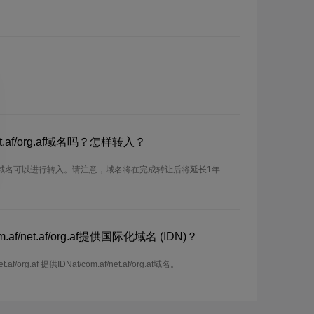
et.af/org.af域名吗？怎样转入？
af/org.af域名可以进行转入。请注意，域名将在完成转让后将延长1年
f/net.af/org.af提供国际化域名 (IDN)？
/org.af 提供IDNaf/com.af/net.af/org.af域名。