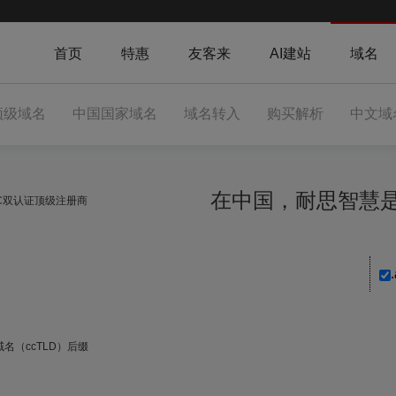
首页
特惠
友客来
AI建站
域名
顶级域名
中国国家域名
域名转入
购买解析
中文域
在中国，耐思智
NIC双认证顶级注册商
.
名（ccTLD）后缀