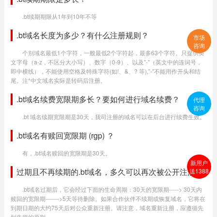
.bt续期期限从1年到10年不等
.bt域名长度为多少？有什么注册规则？
市场
咨询
个别域名最低1个字符，一般最低2个字符起，最多63个字符。只提供英
文字母（a-z，不区分大小写）、数字（0-9）、以及"-"（英文中的连词号，
即中横线），不能使用空格及特殊字符(如!、&、? 等),"-"不能用作开头和结
尾。注*中文域名实际是转码后注册。
.bt域名续费宽限期多长？要如何进行域名续费？
代理
咨询
.bt 域名续期宽限期是30天，我司注册的域名可以在后台进行续费生效。
.bt域名有赎回宽限期 (rgp) ？
有，.bt域名赎回的宽限期是30天。
新用户
过期且不再续期的.bt域名，多久可以再次被公开注册？
送1388
.bt域名过期后，它会经过下面的生命周期：30天的宽限期-----> 30天内
赎回的宽限期------->5天等待删除。如果合作伙伴不续期或恢复域名，它将在
到期日期的大约75天后对公众重新注册。请注意，域名重新注册，应遵循先
到先得的原则。