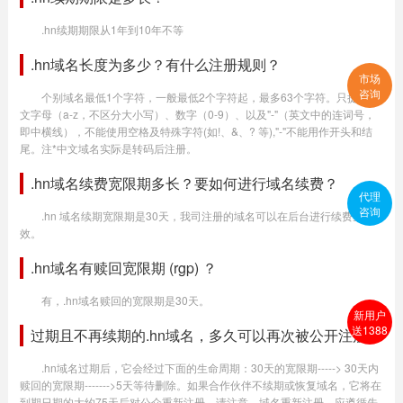
.hn续期期限从1年到10年不等
.hn域名长度为多少？有什么注册规则？
市场
咨询
个别域名最低1个字符，一般最低2个字符起，最多63个字符。只提供英
文字母（a-z，不区分大小写）、数字（0-9）、以及"-"（英文中的连词号，
即中横线），不能使用空格及特殊字符(如!、&、? 等),"-"不能用作开头和结
尾。注*中文域名实际是转码后注册。
.hn域名续费宽限期多长？要如何进行域名续费？
代理
咨询
.hn 域名续期宽限期是30天，我司注册的域名可以在后台进行续费生
效。
.hn域名有赎回宽限期 (rgp) ？
有，.hn域名赎回的宽限期是30天。
新用户
送1388
过期且不再续期的.hn域名，多久可以再次被公开注册？
.hn域名过期后，它会经过下面的生命周期：30天的宽限期-----> 30天内
赎回的宽限期------->5天等待删除。如果合作伙伴不续期或恢复域名，它将在
到期日期的大约75天后对公众重新注册。请注意，域名重新注册，应遵循先