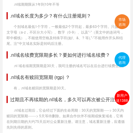
.nl续期期限从1年到10年不等
.nl域名长度为多少？有什么注册规则？
市场
咨询
个别域名最低1个字符，一般最低2个字符起，最多63个字符。只提供英
文字母（a-z，不区分大小写）、数字（0-9）、以及"-"（英文中的连词号，
即中横线），不能使用空格及特殊字符(如!、&、? 等),"-"不能用作开头和结
尾。注*中文域名实际是转码后注册。
.nl域名续费宽限期多长？要如何进行域名续费？
代理
咨询
.nl 域名续期宽限期是30天，我司注册的域名可以在后台进行续费生效。
.nl域名有赎回宽限期 (rgp) ？
有，.nl域名赎回的宽限期是30天。
新用户
过期且不再续期的.nl域名，多久可以再次被公开注册？
送1388
.nl域名过期后，它会经过下面的生命周期：30天的宽限期-----> 30天内
赎回的宽限期-------> 5天等待删除。如果合作伙伴不续期或恢复域名，它将
在到期日期的大约75天后对公众重新注册。请注意，域名重新注册，应遵循
先到先得的原则。