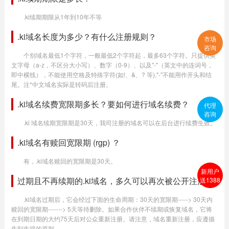
.ki续期期限从1年到10年不等
.ki域名长度为多少？有什么注册规则？
市场
咨询
个别域名最低1个字符，一般最低2个字符起，最多63个字符。只提供英
文字母（a-z，不区分大小写）、数字（0-9）、以及"-"（英文中的连词号，
即中横线），不能使用空格及特殊字符(如!、&、? 等),"-"不能用作开头和结
尾。注*中文域名实际是转码后注册。
.ki域名续费宽限期多长？要如何进行域名续费？
代理
咨询
.ki 域名续期宽限期是30天，我司注册的域名可以在后台进行续费生效。
.ki域名有赎回宽限期 (rgp) ？
有，.ki域名赎回的宽限期是30天。
新用户
过期且不再续期的.ki域名，多久可以再次被公开注册？
送1388
.ki域名过期后，它会经过下面的生命周期：30天的宽限期-----> 30天内
赎回的宽限期-------> 5天等待删除。如果合作伙伴不续期或恢复域名，它将
在到期日期的大约75天后对公众重新注册。请注意，域名重新注册，应遵循
先到先得的原则。