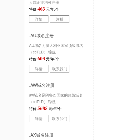
人或企业均可注册
463
特价
元/年/个
详情
注册
.AU域名注册
AU域名为澳大利亚国家顶级域名
（ccTLD）后缀。
603
特价
元/年/个
详情
联系我们
.AW域名注册
aw域名是阿鲁巴国家的顶级域名
（ccTLD）后缀。
5685
特价
元/年/个
详情
联系我们
.AX域名注册