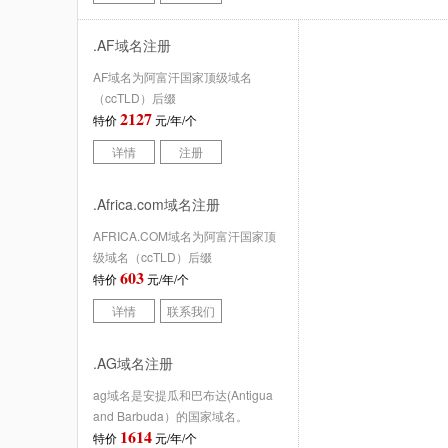
.AF域名注册
AF域名为阿富汗国家顶级域名
（ccTLD）后缀
2127
特价
元/年/个
详情
注册
.Africa.com域名注册
AFRICA.COM域名为阿富汗国家顶
级域名（ccTLD）后缀
603
特价
元/年/个
详情
联系我们
.AG域名注册
ag域名是安提瓜和巴布达(Antigua
and Barbuda）的国家域名。
1614
特价
元/年/个