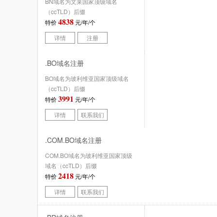
BN域名为文莱国家顶级域名
（ccTLD）后缀
4838
特价
元/年/个
详情
注册
.BO域名注册
BO域名为玻利维亚国家顶级域名
（ccTLD）后缀
3991
特价
元/年/个
详情
联系我们
.COM.BO域名注册
COM.BO域名为玻利维亚国家顶级
域名（ccTLD）后缀
2418
特价
元/年/个
详情
联系我们