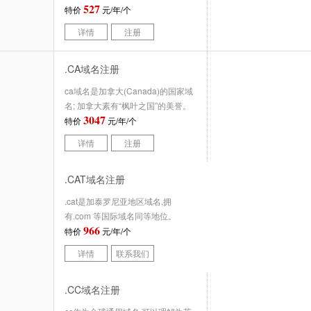
527
特价
元/年/个
详情
注册
.CA域名注册
ca域名是加拿大(Canada)的国家域
名; 加拿大素有“枫叶之国”的美誉。
3047
特价
元/年/个
详情
注册
.CAT域名注册
.cat是加泰罗尼亚地区域名,拥
有.com 等国际域名同等地位。
966
特价
元/年/个
详情
联系我们
.CC域名注册