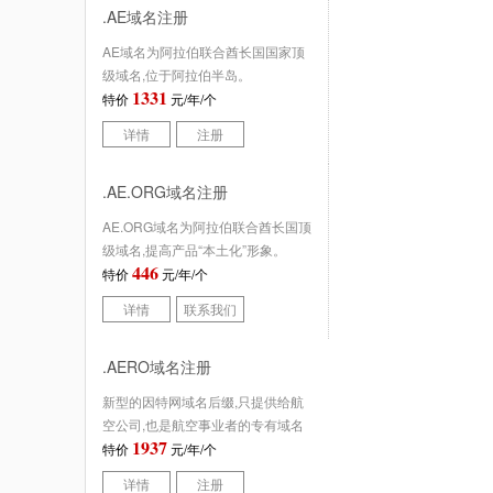
.AE域名注册
AE域名为阿拉伯联合酋长国国家顶
级域名,位于阿拉伯半岛。
1331
特价
元/年/个
详情
注册
.AE.ORG域名注册
AE.ORG域名为阿拉伯联合酋长国顶
级域名,提高产品“本土化”形象。
446
特价
元/年/个
详情
联系我们
.AERO域名注册
新型的因特网域名后缀,只提供给航
空公司,也是航空事业者的专有域名
1937
特价
元/年/个
详情
注册