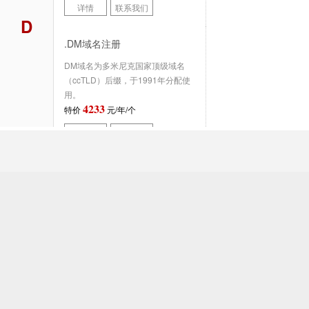
详情
联系我们
D
.DM域名注册
DM域名为多米尼克国家顶级域名
（ccTLD）后缀，于1991年分配使
用。
4233
特价
元/年/个
详情
注册
.CO.DM域名注册
CO.DM域名为多米尼克国家顶级域
名（ccTLD）后缀，于1991年分配
使用。
2418
特价
元/年/个
详情
联系我们
.DZ域名注册