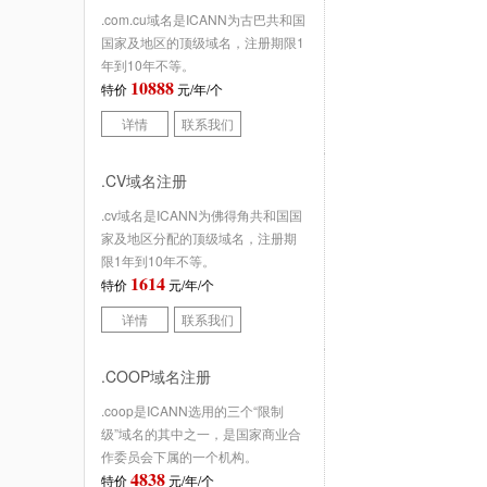
.com.cu域名是ICANN为古巴共和国
国家及地区的顶级域名，注册期限1
年到10年不等。
10888
特价
元/年/个
详情
联系我们
.CV域名注册
.cv域名是ICANN为佛得角共和国国
家及地区分配的顶级域名，注册期
限1年到10年不等。
1614
特价
元/年/个
详情
联系我们
.COOP域名注册
.coop是ICANN选用的三个“限制
级”域名的其中之一，是国家商业合
作委员会下属的一个机构。
4838
特价
元/年/个