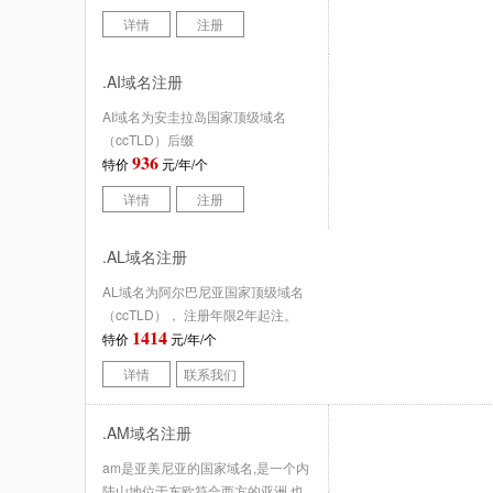
详情
注册
.AI域名注册
AI域名为安圭拉岛国家顶级域名
（ccTLD）后缀
936
特价
元/年/个
详情
注册
.AL域名注册
AL域名为阿尔巴尼亚国家顶级域名
（ccTLD）， 注册年限2年起注。
1414
特价
元/年/个
详情
联系我们
.AM域名注册
am是亚美尼亚的国家域名,是一个内
陆山地位于东欧符合西方的亚洲,也