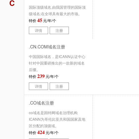
C
国际顶级域名,由我国管理的国际顶
级域名;在全球具有最大的市场。
45
特价
元/年/个
详情
注册
.CN.COM域名注册
中国国际域名，是ICANN认证中心
针对中国重磅推出的一款新的域名
后缀。
239
特价
元/年/个
详情
注册
.CO域名注册
co域名是因特网域名治理机构
ICANN为哥伦比亚共和国国家及地
区分配的顶级域。
424
特价
元/年/个