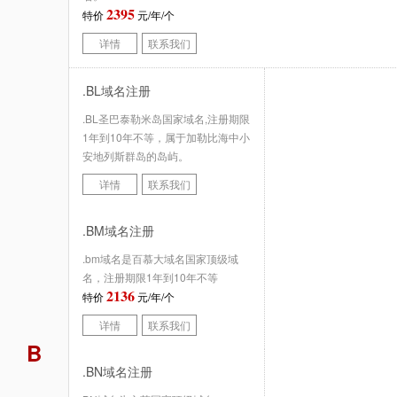
2395
特价
元/年/个
详情
联系我们
.BL域名注册
.BL圣巴泰勒米岛国家域名,注册期限
1年到10年不等，属于加勒比海中小
安地列斯群岛的岛屿。
详情
联系我们
.BM域名注册
.bm域名是百慕大域名国家顶级域
名，注册期限1年到10年不等
2136
特价
元/年/个
详情
联系我们
B
.BN域名注册