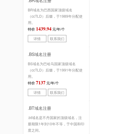
.BR域名注册
BR域名为巴西国家顶级域名
（ccTLD）后缀，于1989年分配使
用。
1439.94
特价
元/年/个
详情
联系我们
.BS域名注册
BS域名为巴哈马国家顶级域名
（ccTLD）后缀，于1991年分配使
用。
7137
特价
元/年/个
详情
联系我们
.BT域名注册
.bt域名是不丹国家的顶级域名，注
册期限1年到10年不等，于中国和印
度之间。