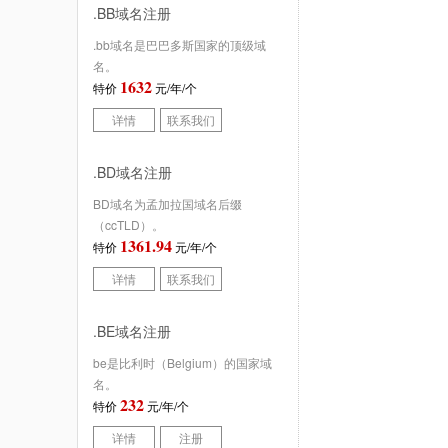
.BB域名注册
.bb域名是巴巴多斯国家的顶级域
名。
1632
特价
元/年/个
详情
联系我们
.BD域名注册
BD域名为孟加拉国域名后缀
（ccTLD）。
1361.94
特价
元/年/个
详情
联系我们
.BE域名注册
be是比利时（Belgium）的国家域
名。
232
特价
元/年/个
详情
注册