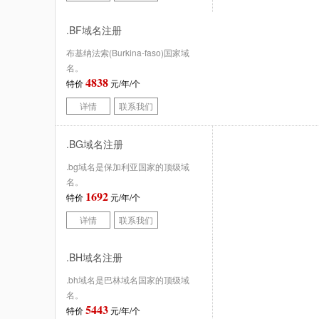
.BF域名注册
布基纳法索(Burkina-faso)国家域
名。
4838
特价
元/年/个
详情
联系我们
.BG域名注册
.bg域名是保加利亚国家的顶级域
名。
1692
特价
元/年/个
详情
联系我们
.BH域名注册
.bh域名是巴林域名国家的顶级域
名。
5443
特价
元/年/个