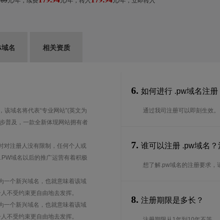
：
69
元/年，续费
元/年，转入
元/年，
立即转入
G域名
相关资质
6.
如何进行 .pw域名注册
意义，该域名将代表“专业网站”(英文为
通过我司注册可以即刻生效。
出与应用逐步普及，一款全新体现网站拥有者
。
7.
谁可以注册 .pw域名
在注册时对注册人没有限制，任何个人或
.PW域名以后的推广运营有着积极
想了解.pw域名的注册要求，请
PW作为一个新兴域名，也就意味着该域
册人不受约束更自由地去发挥。
8.
注册期限是多长？
PW作为一个新兴域名，也就意味着该域
册人不受约束更自由地去发挥。
注册期限从1年到10年不等。