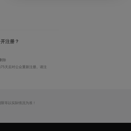
公开注册？
待删除
75天后对公众重新注册。请注
期限等以实际情况为准！