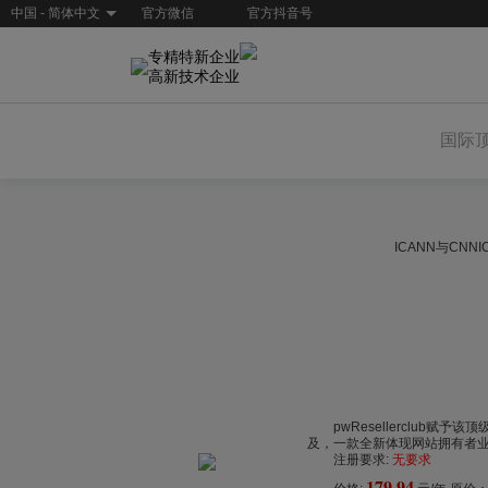
中国 - 简体中文
官方微信
官方抖音号
专精特新企业
高新技术企业
国际
ICANN与CN
pwResellerclub赋
及，一款全新体现网站拥有者业
注册要求:
无要求
179.94