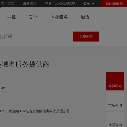
支付方式
最新消息
销售 400-622-8200
登录
扫码领福利
主机
安全
企业服务
加盟
名转码
免费体验
慧是域名服务提供商
体验建站
.pw
市场咨询
Website)。而随着.PW域名后缀的推出与应用逐步普
代理咨询