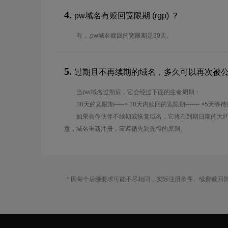
4.
pw域名有赎回宽限期 (rgp) ？
有，.pw域名赎回的宽限期是30天。
5.
过期且不再续期的域名，多久可以再次被
当pw域名过期后，它会经过下面的生命周期：
30天的宽限期-----> 30天内赎回的宽限期------- >5天等
如果合作伙伴不续期或恢复域名，它将在到期日期的大约
意，域名重新注册，应遵循先到先得的原则。
* 因每个后缀要求可能不尽相同，实际注册条件、续费赎回