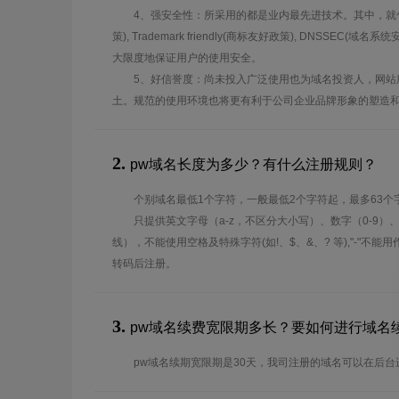
4、强安全性：所采用的都是业内最先进技术。其中，就包
策), Trademark friendly(商标友好政策), DNSSEC
大限度地保证用户的使用安全。
5、好信誉度：尚未投入广泛使用也为域名投资人，网站
土。规范的使用环境也将更有利于公司企业品牌形象的塑造
2.
pw域名长度为多少？有什么注册规则？
个别域名最低1个字符，一般最低2个字符起，最多63个
只提供英文字母（a-z，不区分大小写）、数字（0-9）
线），不能使用空格及特殊字符(如!、$、&、? 等),"-"不
转码后注册。
3.
pw域名续费宽限期多长？要如何进行域名
pw域名续期宽限期是30天，我司注册的域名可以在后台