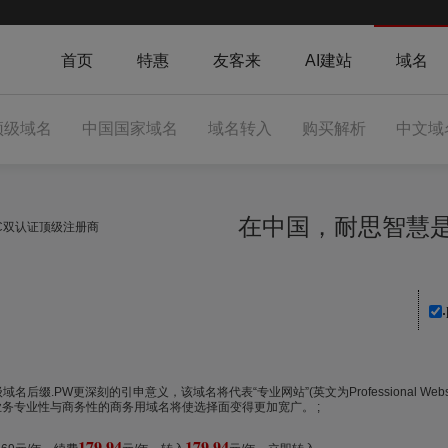
首页
特惠
友客来
AI建站
域名
顶级域名
中国国家域名
域名转入
购买解析
中文域
在中国，耐思智
NIC双认证顶级注册商
予该顶级域名后缀.PW更深刻的引申意义，该域名将代表“专业网站”(英文为Professional 
务专业性与商务性的商务用域名将使选择面变得更加宽广。 ;
179.94
179.94