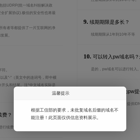
括UDRP(统一域名纠纷解决政
(域名系统安全扩展协议).极佳的安全性也将最
9.
续期期限是多长？
所有者等都提供了一片互联网的净
续期期限从1年到10年不等
和发展。
10.
可以转入pw域名吗
是的，pw域名可以进行转入
字符。
、以及"-"（英文中的连词号，即中横
能用作开头和结尾。注*中文域名实际是
11.
耐思智慧是否为pw提供
温馨提示
是的，耐思智慧为pw 提供ID
根据工信部的要求，未批复域名后缀的域名不
续费？
能注册！此页面仅供信息资料展示。
进行续费生效。