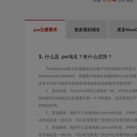
价格:
元/年
原价
.pw注册要求
更多国别域名
更多New
1.
什么是 .pw域名？有什么优势？
Resellerclub赋予该顶级域名后缀.PW更深刻的引申
Professional Website)。而随着.PW域名后缀的推
业务专业性与商务性的商务用域名将使选择面变得更加宽广
1、高自由度：与.com/.net等主流域名一样，.PW
组织都可以根据自己的需要注册一个.PW域名。这也将是对于
的推动作用。
2、宽选择面：相对于几近饱和的.com/.net市场，.
名市场还是一张白纸，可以有无限宽广的空间让有需求的注
3、宽选择面：相对于几近饱和的.com/.net市场，.
名市场还是一张白纸，可以有无限宽广的空间让有需求的注