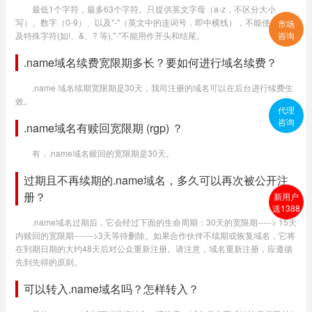
最低1个字符，最多63个字符。只提供英文字母（a-z，不区分大小
写）、数字（0-9）、以及"-"（英文中的连词号，即中横线），不能使用空格
市场
及特殊字符(如!、&、? 等),"-"不能用作开头和结尾。
咨询
.name域名续费宽限期多长？要如何进行域名续费？
.name 域名续期宽限期是30天，我司注册的域名可以在后台进行续费生
效。
代理
咨询
.name域名有赎回宽限期 (rgp) ？
有，.name域名赎回的宽限期是30天。
过期且不再续期的.name域名，多久可以再次被公开注
册？
新用户
送1388
.name域名过期后，它会经过下面的生命周期：30天的宽限期-----> 15天
内赎回的宽限期------->3天等待删除。如果合作伙伴不续期或恢复域名，它将
在到期日期的大约48天后对公众重新注册。请注意，域名重新注册，应遵循
先到先得的原则。
可以转入.name域名吗？怎样转入？