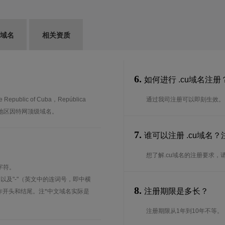
G域名
相关资质
6.
如何进行 .cu域名注册
lic of Cuba，República
通过我司注册可以即刻生效。
家及地区因特网顶级域名。
7.
谁可以注册 .cu域名
想了解.cu域名的注册要求，请
字符。
、以及"-"（英文中的连词号，即中横
8.
注册期限是多长？
能用作开头和结尾。注*中文域名实际是
注册期限从1年到10年不等。