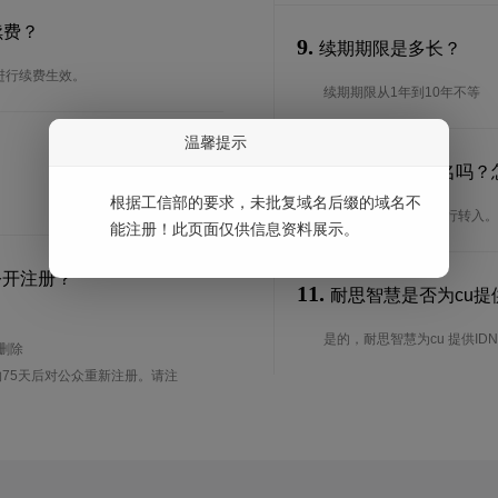
续费？
9.
续期期限是多长？
进行续费生效。
续期期限从1年到10年不等
温馨提示
10.
可以转入cu域名吗？
根据工信部的要求，未批复域名后缀的域名不
是的，cu域名可以进行转入
能注册！此页面仅供信息资料展示。
公开注册？
11.
耐思智慧是否为cu提供
是的，耐思智慧为cu 提供IDN
待删除
75天后对公众重新注册。请注