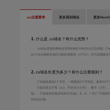
.cu注册要求
更多国别域名
更多New
1.
什么是 .cu域名？有什么优势？
.cu域名是因特网域名管理机构ICANN为古巴共和国（The Repub
de Cuba)国家及地区分配的顶级域（ccTLD）,作为其国
2.
cu域名长度为多少？有什么注册规则？
个别域名最低1个字符，一般最低2个字符起，最多63个
只提供英文字母（a-z，不区分大小写）、数字（0-9）
线），不能使用空格及特殊字符(如!、$、&、? 等),"-"不
转码后注册。