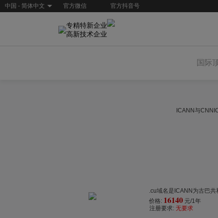
中国 - 简体中文
官方微信
官方抖音号
专精特新企业
高新技术企业
国际
ICANN与CN
.cu域名是ICANN为古
16140
价格:
元/1年
注册要求:
无要求