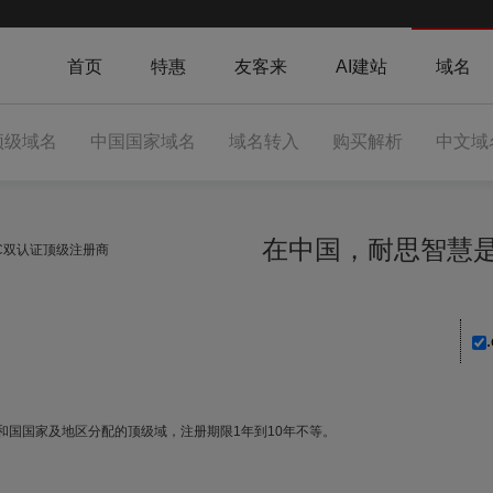
首页
特惠
友客来
AI建站
域名
顶级域名
中国国家域名
域名转入
购买解析
中文域
在中国，耐思智
NIC双认证顶级注册商
巴共和国国家及地区分配的顶级域，注册期限1年到10年不等。