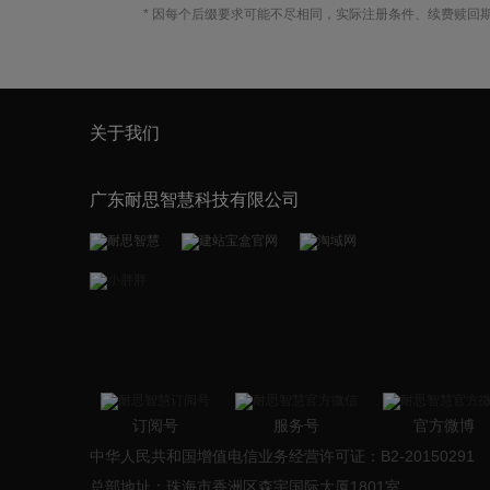
* 因每个后缀要求可能不尽相同，实际注册条件、续费赎回
关于我们
广东耐思智慧科技有限公司
订阅号
服务号
官方微博
中华人民共和国增值电信业务经营许可证：B2-20150291
总部地址：珠海市香洲区森宇国际大厦1801室