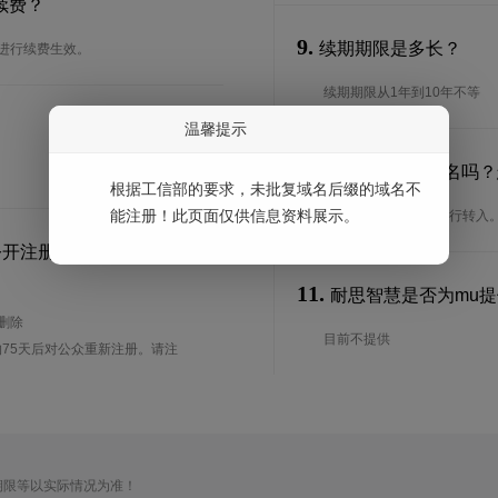
续费？
9.
续期期限是多长？
台进行续费生效。
续期期限从1年到10年不等
温馨提示
10.
可以转入mu域名吗
根据工信部的要求，未批复域名后缀的域名不
能注册！此页面仅供信息资料展示。
是的，mu域名可以进行转入
公开注册？
11.
耐思智慧是否为mu提供
待删除
目前不提供
75天后对公众重新注册。请注
期限等以实际情况为准！