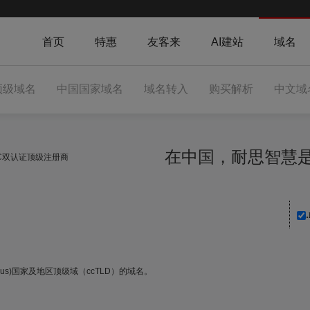
首页
特惠
友客来
AI建站
域名
顶级域名
中国国家域名
域名转入
购买解析
中文域
在中国，耐思智
NIC双认证顶级注册商
tius)国家及地区顶级域（ccTLD）的域名。