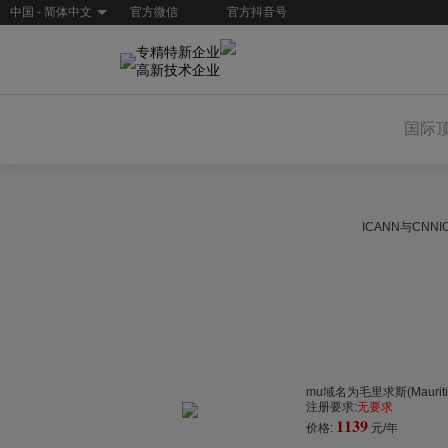
中国 - 简体中文
官方微信
官方抖音号
专精特新企业
高新技术企业
国际
ICANN与CN
mu域名为毛里求斯(Mauri
注册要求:
无要求
1139
价格:
元/年