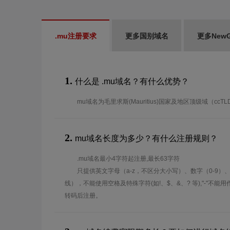
.mu注册要求
更多国别域名
更多New
1.
什么是 .mu域名？有什么优势？
mu域名为毛里求斯(Mauritius)国家及地区顶级域（ccT
2.
mu域名长度为多少？有什么注册规则？
.mu域名最小4字符起注册,最长63字符
只提供英文字母（a-z，不区分大小写）、数字（0-9）
线），不能使用空格及特殊字符(如!、$、&、? 等),"-"不
转码后注册。