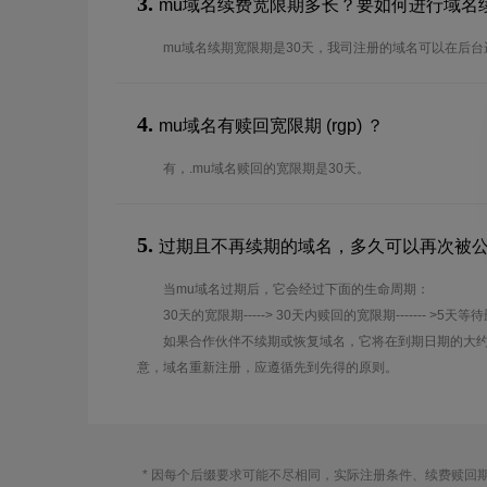
3.
mu域名续费宽限期多长？要如何进行域名
mu域名续期宽限期是30天，我司注册的域名可以在后
4.
mu域名有赎回宽限期 (rgp) ？
有，.mu域名赎回的宽限期是30天。
5.
过期且不再续期的域名，多久可以再次被
当mu域名过期后，它会经过下面的生命周期：
30天的宽限期-----> 30天内赎回的宽限期------- >5天等
如果合作伙伴不续期或恢复域名，它将在到期日期的大约
意，域名重新注册，应遵循先到先得的原则。
* 因每个后缀要求可能不尽相同，实际注册条件、续费赎回