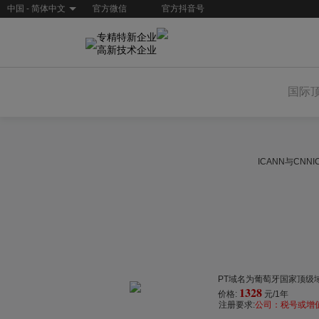
中国 - 简体中文
官方微信
官方抖音号
专精特新企业
高新技术企业
国际
ICANN与CN
PT域名为葡萄牙国家顶级域
1328
价格:
元/1年
注册要求:
公司：税号或增