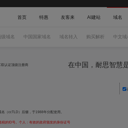
首页
特惠
友客来
AI建站
域名
顶级域名
中国国家域名
域名转入
购买解析
中文域
在中国，耐思智
NIC双认证顶级注册商
.
名（ccTLD）后缀，于1988年分配使用。
值税的ID号。个人：有效的政府颁发的身份证号