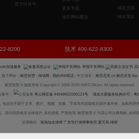
官方抖音号
域名交易
更多专题
域名预定
地区网站建设
22-8200
技术 400-622-8300
举报不良网站
高
旗下网站：
耐思智慧
-
淘域网
-
我的400电话
- 中文域名：
耐思尼克.cn
耐思尼克.top
耐思智慧 © 版权所有 Copyright © 2000-2026 IISP.COM,Inc. All rights reserved
案号：
粤公网安备 44049002000123号
域名注册服务机构许可：粤D3.1
，包括但不限于文章、图片、视频、音频、字体等内容版权归原作者所有，如权利所
、源代码受相关法律保护, 未经授权, 严禁使用; 耐思智慧 © 为我公司注册商标, 未经授
法律顾问：
珠海知名律师 广东笃行律师事务所 夏天风 律师