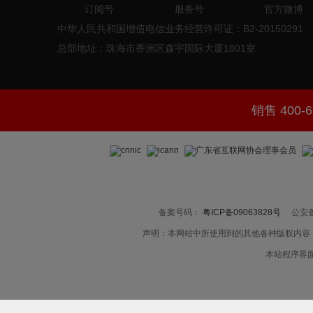
订阅号
服务号
官方微博
中华人民共和国增值电信业务经营许可证：B2-20150291
总部地址：珠海市香洲区森宇国际大厦1801室
销售 400-6
备案号码：
粤ICP备09063828号
公安备
声明：本网站中所使用到的其他各种版权内容
本站程序界面