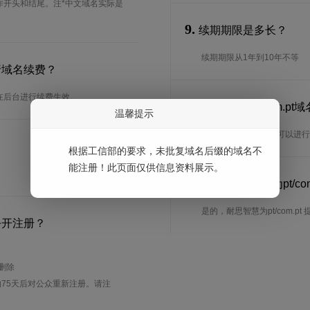
能用作开头和结尾。注*中文域名实际是
9.
续期期限是多长？
续期期限从1年到10年不等
进行域名续费？
以在后台进行续费生效。
10.
可以转入pt/com.p
温馨提示
是的，pt/com.pt域名
根据工信部的要求，未批复域名后缀的域名不
能注册！此页面仅供信息资料展示。
11.
耐思智慧是否为pt/com
是的，耐思智慧为pt/com.pt 提
公开注册？
待删除
75天后对公众重新注册。请注