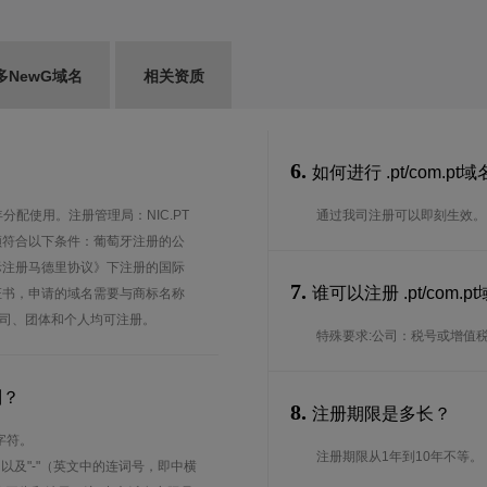
多NewG域名
相关资质
6.
如何进行 .pt/com.p
年分配使用。注册管理局：NIC.PT
通过我司注册可以即刻生效。
.pt 域名注册须符合以下条件：葡萄牙注册的公
际注册马德里协议》下注册的国际
7.
谁可以注册 .pt/co
证书，申请的域名需要与商标名称
何公司、团体和个人均可注册。
特殊要求:公司：税号或增值
则？
8.
注册期限是多长？
字符。
注册期限从1年到10年不等。
、以及"-"（英文中的连词号，即中横