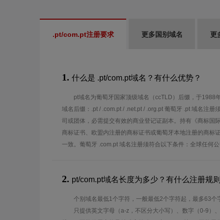
.pt/com.pt注册要求
更多国别域名
更
1.
什么是 .pt/com.pt域名？有什么优势？
pt域名为葡萄牙国家顶级域名（ccTLD）后缀，于1988
域名后缀：.pt / .com.pt / .net.pt / .org.pt 葡萄牙 
司或团体，必需提交有效的商业登记证副本。持有《商标国
商标证书、欧盟内注册的商标证书或葡萄牙本地注册的商标
一致。葡萄牙 .com.pt 域名注册须符合以下条件：全球任
2.
pt/com.pt域名长度为多少？有什么注册规
个别域名最低1个字符，一般最低2个字符起，最多63个
只提供英文字母（a-z，不区分大小写）、数字（0-9）