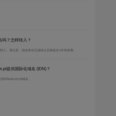
t域名吗？怎样转入？
可以进行转入。请注意，域名将在完成转让后将延长1年有效期。
.pt提供国际化域名 (IDN)？
供IDNpt/com.pt域名。