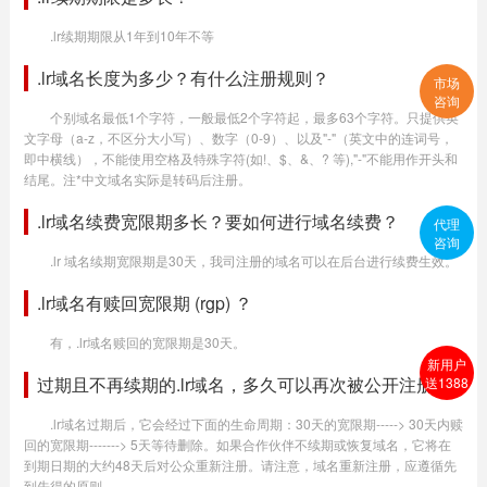
.lr续期期限从1年到10年不等
.lr域名长度为多少？有什么注册规则？
市场
咨询
个别域名最低1个字符，一般最低2个字符起，最多63个字符。只提供英
文字母（a-z，不区分大小写）、数字（0-9）、以及"-"（英文中的连词号，
即中横线），不能使用空格及特殊字符(如!、$、&、? 等),"-"不能用作开头和
结尾。注*中文域名实际是转码后注册。
.lr域名续费宽限期多长？要如何进行域名续费？
代理
咨询
.lr 域名续期宽限期是30天，我司注册的域名可以在后台进行续费生效。
.lr域名有赎回宽限期 (rgp) ？
有，.lr域名赎回的宽限期是30天。
新用户
过期且不再续期的.lr域名，多久可以再次被公开注册？
送1388
.lr域名过期后，它会经过下面的生命周期：30天的宽限期-----> 30天内赎
回的宽限期-------> 5天等待删除。如果合作伙伴不续期或恢复域名，它将在
到期日期的大约48天后对公众重新注册。请注意，域名重新注册，应遵循先
到先得的原则。