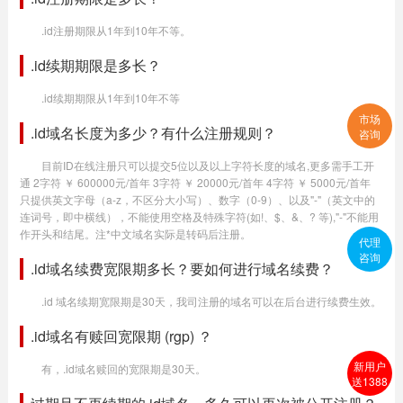
.id注册期限从1年到10年不等。
.id续期期限是多长？
.id续期期限从1年到10年不等
市场
.id域名长度为多少？有什么注册规则？
咨询
目前ID在线注册只可以提交5位以及以上字符长度的域名,更多需手工开
通 2字符 ￥ 600000元/首年 3字符 ￥ 20000元/首年 4字符 ￥ 5000元/首年
只提供英文字母（a-z，不区分大小写）、数字（0-9）、以及"-"（英文中的
连词号，即中横线），不能使用空格及特殊字符(如!、$、&、? 等),"-"不能用
作开头和结尾。注*中文域名实际是转码后注册。
代理
咨询
.id域名续费宽限期多长？要如何进行域名续费？
.id 域名续期宽限期是30天，我司注册的域名可以在后台进行续费生效。
.id域名有赎回宽限期 (rgp) ？
新用户
有，.id域名赎回的宽限期是30天。
送1388