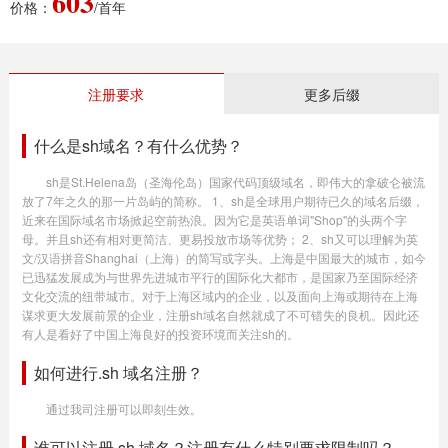
603
价格：
/首年
注册要求
更多后缀
什么是sh域名？有什么优势？
sh是St.Helena岛（圣海伦岛）国家代码顶级域名，即伟大的拿破仑被流
放了7年之久的那一片岛屿的简称。 1、sh是全球用户期待已久的域名后缀，
近来在国际域名市场掀起空前热浪。因为它是英语单词"Shop"的头两个字
母。并且sh还有相对更简洁、更易投放市场等优势； 2、sh又可以理解为英
文/汉语拼音Shanghai（上海）的简写或字头。上海是中国最大的城市，如今
已迅猛发展成为与世界先进城市平行的国际化大都市，是国家乃至国际经济
文化交流的纽带城市。对于上海区域内的企业，以及面向上海或期待在上海
谋求更大发展前景的企业，注册sh域名自然就成了不可错失的良机。因此还
有人是看好了中国上海良好的投资环境而关注sh的。
如何进行.sh 域名注册？
通过我司注册可以即刻生效。
谁可以注册.sh 域名？注册有什么特别要求限制吗？