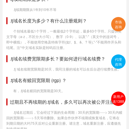
.tj续期期限从1年到10年不等
.tj域名长度为多少？有什么注册规则？
市场
咨询
个别域名最低1个字符，一般最低2个字符起，最多63个字符。只提供英
文字母（a-z，不区分大小写）、数字（0-9）、以及"-"（英文中的连词号，
即中横线），不能使用空格及特殊字符(如!、$、&、? 等),"-"不能用作开头和
结尾。注*中文域名实际是转码后注册。
.tj域名续费宽限期多长？要如何进行域名续费？
代理
咨询
.tj 域名续期宽限期是30天，我司注册的域名可以在后台进行续费生效。
.tj域名有赎回宽限期 (rgp) ？
有，.tj域名赎回的宽限期是30天。
新用户
过期且不再续期的.tj域名，多久可以再次被公开注册？
送1388
.tj域名过期后，它会经过下面的生命周期：30天的宽限期-----> 30天内赎
回的宽限期-------> 5天等待删除。如果合作伙伴不续期或恢复域名，它将在
到期日期的大约75天后对公众重新注册。请注意，域名重新注册，应遵循先
到先得的原则。